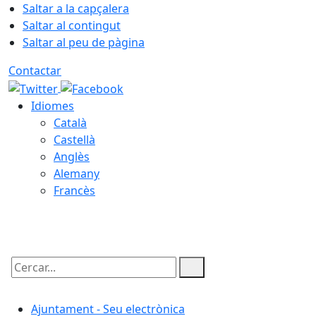
Saltar a la capçalera
Saltar al contingut
Saltar al peu de pàgina
Contactar
Idiomes
Català
Castellà
Anglès
Alemany
Francès
09.08.2026 | 06:38
Cercar:
Ajuntament - Seu electrònica