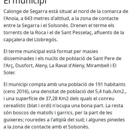
El municipi
Calonge de Segarra està situat al nord de la comarca de
l'Anoia, a 643 metres d'altitud, a la zona de contacte
entre la Segarra i el Solsonès. Drenen el terme els
torrents de la Roca i el de Sant Pesselaç, afluents de la
capçalera del Llobregós.
El terme municipal està format per masies
disseminades i els nuclis de població de Sant Pere de
l'Arç, Dusfort, Aleny, La Raval d'Aleny, Mirambell i El
Soler.
El municipi compta amb una població de 191 habitants
(cens 2016), una densitat de població del 5,4 hab./km2.,
i una superfície de 37,28 Km2 dels quals el conreu
cerealístic (blat i ordi) n'ocupa una bona part. La resta
són boscos de matolls i garrics, per la part de les
guixeres; rouredes a l'altiplà del sud; i algunes pinedes
a la zona de contacte amb el Solsonès.