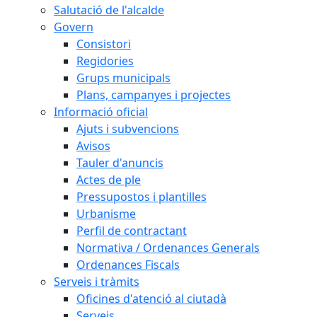
Salutació de l'alcalde
Govern
Consistori
Regidories
Grups municipals
Plans, campanyes i projectes
Informació oficial
Ajuts i subvencions
Avisos
Tauler d'anuncis
Actes de ple
Pressupostos i plantilles
Urbanisme
Perfil de contractant
Normativa / Ordenances Generals
Ordenances Fiscals
Serveis i tràmits
Oficines d'atenció al ciutadà
Serveis