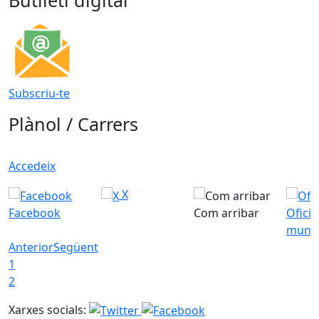
Subscriu-te
Plànol / Carrers
Accedeix
X
Facebook
Com arribar
Ofici
munic
Anterior
Següent
1
2
Xarxes socials: