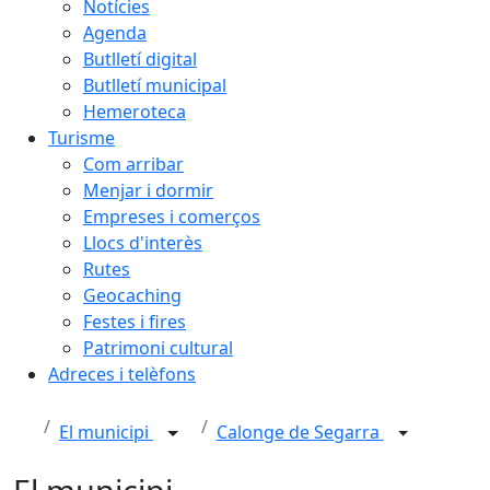
Notícies
Agenda
Butlletí digital
Butlletí municipal
Hemeroteca
Turisme
Com arribar
Menjar i dormir
Empreses i comerços
Llocs d'interès
Rutes
Geocaching
Festes i fires
Patrimoni cultural
Adreces i telèfons
El municipi
Calonge de Segarra