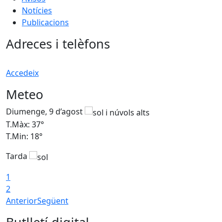
Notícies
Publicacions
Adreces i telèfons
Accedeix
Meteo
Diumenge, 9 d’agost
D
T.Màx: 37°
T
T.Min: 18°
T
Tarda
T
1
2
Anterior
Següent
Butlletí digital