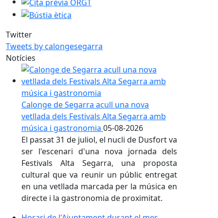
Cita prèvia ORGT
Bústia ètica
Twitter
Tweets by calongesegarra
Notícies
Calonge de Segarra acull una nova
vetllada dels Festivals Alta Segarra amb
música i gastronomia
05-08-2026
El passat 31 de juliol, el nucli de Dusfort va
ser l'escenari d'una nova jornada dels
Festivals Alta Segarra, una proposta
cultural que va reunir un públic entregat
en una vetllada marcada per la música en
directe i la gastronomia de proximitat.
Horari de l'Ajuntament durant el mes d'agost
Horari de l'Ajuntament durant el mes