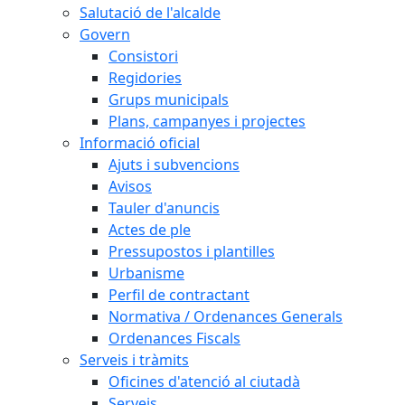
Salutació de l'alcalde
Govern
Consistori
Regidories
Grups municipals
Plans, campanyes i projectes
Informació oficial
Ajuts i subvencions
Avisos
Tauler d'anuncis
Actes de ple
Pressupostos i plantilles
Urbanisme
Perfil de contractant
Normativa / Ordenances Generals
Ordenances Fiscals
Serveis i tràmits
Oficines d'atenció al ciutadà
Serveis