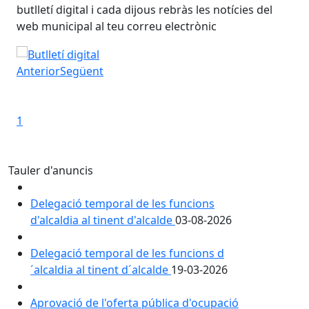
butlletí digital i cada dijous rebràs les notícies del
but
web municipal al teu correu electrònic
web
Subscriu-te al butlletí digital!
Sub
Anterior
Següent
Iniciar presentació
Aturar presentació
1
Tauler d'anuncis
Delegació temporal de les funcions
d'alcaldia al tinent d'alcalde
03-08-2026
Delegació temporal de les funcions d
´alcaldia al tinent d´alcalde
19-03-2026
Aprovació de l'oferta pública d'ocupació