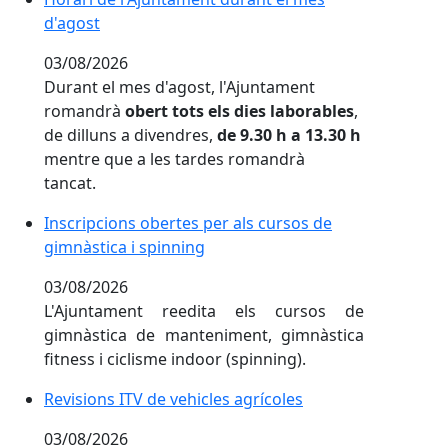
d'agost
03/08/2026
Durant el mes d'agost, l'Ajuntament
romandrà
obert tots els dies laborables
,
de dilluns a divendres,
de 9.30 h a 13.30 h
mentre que a les tardes romandrà
tancat.
Inscripcions obertes per als cursos de gimnàstica i s
Inscripcions obertes per als cursos de
gimnàstica i spinning
03/08/2026
L'Ajuntament reedita els cursos de
gimnàstica de manteniment, gimnàstica
fitness i ciclisme indoor (spinning).
Revisions ITV de vehicles agrícoles
Revisions ITV de vehicles agrícoles
03/08/2026