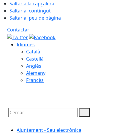
Saltar a la capçalera
Saltar al contingut
Saltar al peu de pàgina
Contactar
Idiomes
Català
Castellà
Anglès
Alemany
Francès
08.08.2026 | 17:40
Cercar:
Ajuntament - Seu electrònica