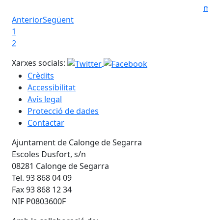
muni
Anterior
Següent
1
2
Xarxes socials:
Crèdits
Accessibilitat
Avís legal
Protecció de dades
Contactar
Ajuntament de Calonge de Segarra
Escoles Dusfort, s/n
08281 Calonge de Segarra
Tel. 93 868 04 09
Fax 93 868 12 34
NIF P0803600F