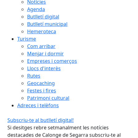
Notícies
Agenda
Butlletí digital
Butlletí municipal
Hemeroteca
Turisme
Com arribar
Menjar i dormir
Empreses i comerços
Llocs d'interès
Rutes
Geocaching
Festes i fires
Patrimoni cultural
Adreces i telèfons
Subscriu-te al butlletí digital!
Sub
Si desitges rebre setmanalment les notícies
Si 
destacades de Calonge de Segarra subscriu-te al
des