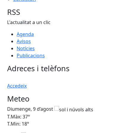
RSS
L'actualitat a un clic
Agenda
Avisos
Notícies
Publicacions
Adreces i telèfons
Accedeix
Meteo
Diumenge, 9 d’agost
Dil
T.Màx: 37°
T.M
T.Min: 18°
T.M