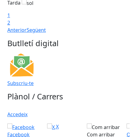
Tarda
Ta
1
2
Anterior
Següent
Butlletí digital
Subscriu-te
Plànol / Carrers
Accedeix
X
Facebook
Com arribar
Ofic