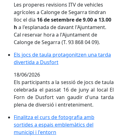
Les properes revisions ITV de vehicles
agrícoles a Calonge de Segarra tindran
lloc el dia
16 de setembre de 9.00 a 13.00
h
a l'esplanada de davant l'Ajuntament.
Cal reservar hora a l'Ajuntament de
Calonge de Segarra (T. 93 868 04 09).
Els jocs de taula protagonitzen una tarda divertida a
Els jocs de taula protagonitzen una tarda
divertida a Dusfort
18/06/2026
Els participants a la sessió de jocs de taula
celebrada el passat 16 de juny al local El
Forn de Dusfort van gaudir d'una tarda
plena de diversió i entreteniment.
Finalitza el curs de fotografia amb sortides a espais 
Finalitza el curs de fotografia amb
sortides a espais emblemàtics del
municipi i l'entorn