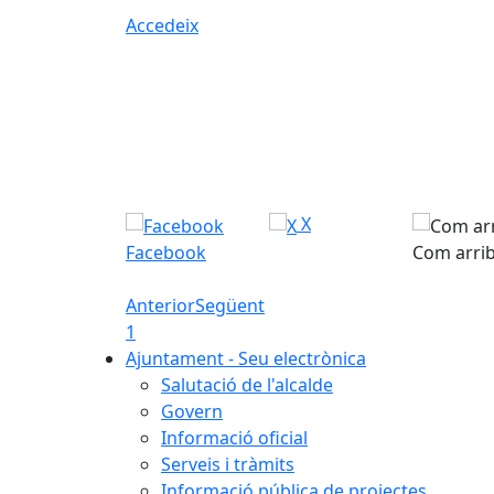
Accedeix
X
Facebook
Com arri
Anterior
Següent
1
Ajuntament - Seu electrònica
Salutació de l'alcalde
Govern
Informació oficial
Serveis i tràmits
Informació pública de projectes