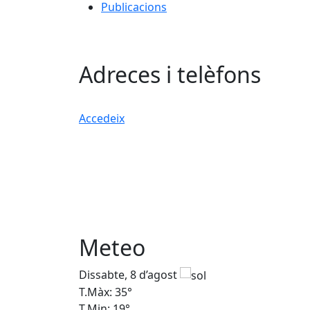
Publicacions
Adreces i telèfons
Accedeix
Meteo
Dissabte, 8 d’agost
T.Màx: 35°
T.Min: 19°