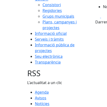
Consistori
No
Regidories
Fa
Grups municipals
Plans, campanyes i
Darrer
projectes
Informació oficial
Serveis i tràmits
Informació pública de
projectes
Seu electrònica
Transparència
RSS
L'actualitat a un clic
Agenda
Avisos
Notícies