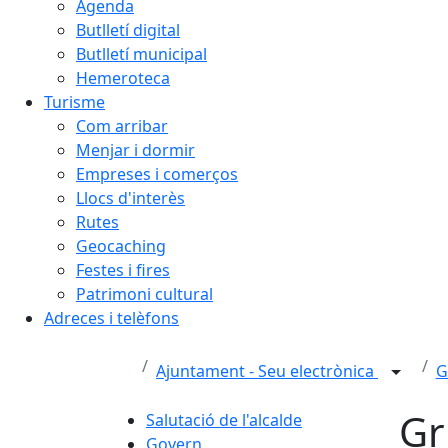
Agenda
Butlletí digital
Butlletí municipal
Hemeroteca
Turisme
Com arribar
Menjar i dormir
Empreses i comerços
Llocs d'interès
Rutes
Geocaching
Festes i fires
Patrimoni cultural
Adreces i telèfons
Ajuntament - Seu electrònica
G
Gr
Salutació de l'alcalde
Govern