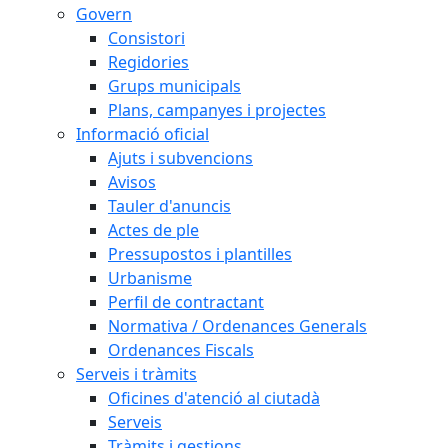
Govern
Consistori
Regidories
Grups municipals
Plans, campanyes i projectes
Informació oficial
Ajuts i subvencions
Avisos
Tauler d'anuncis
Actes de ple
Pressupostos i plantilles
Urbanisme
Perfil de contractant
Normativa / Ordenances Generals
Ordenances Fiscals
Serveis i tràmits
Oficines d'atenció al ciutadà
Serveis
Tràmits i gestions