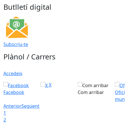
Butlletí digital
Subscriu-te
Plànol / Carrers
Accedeix
X
Facebook
Com arribar
Ofici
munic
Anterior
Següent
1
2