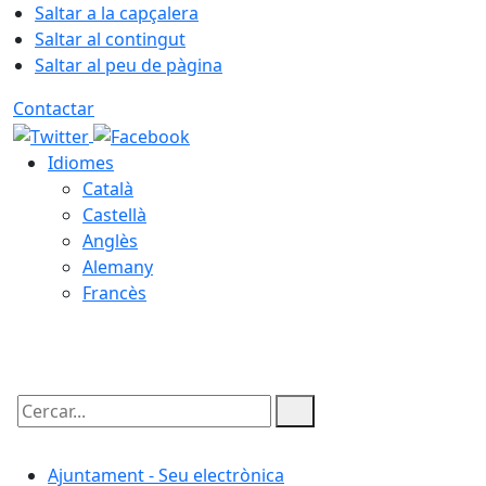
Saltar a la capçalera
Saltar al contingut
Saltar al peu de pàgina
Contactar
Idiomes
Català
Castellà
Anglès
Alemany
Francès
09.08.2026 | 13:44
Cercar:
Ajuntament - Seu electrònica