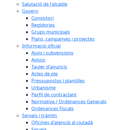
Salutació de l'alcalde
Govern
Consistori
Regidories
Grups municipals
Plans, campanyes i projectes
Informació oficial
Ajuts i subvencions
Avisos
Tauler d'anuncis
Actes de ple
Pressupostos i plantilles
Urbanisme
Perfil de contractant
Normativa / Ordenances Generals
Ordenances Fiscals
Serveis i tràmits
Oficines d'atenció al ciutadà
Serveis