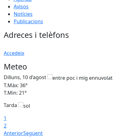
Avisos
Notícies
Publicacions
Adreces i telèfons
Accedeix
Meteo
Dilluns, 10 d’agost
D
T.Màx: 36°
T
T.Min: 21°
T
Tarda
T
1
2
Anterior
Següent