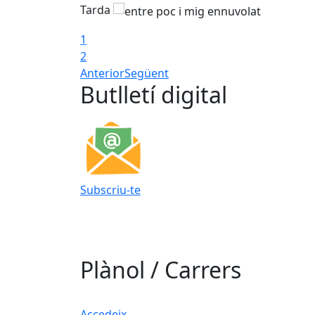
Tarda
1
2
Anterior
Següent
Butlletí digital
Subscriu-te
Plànol / Carrers
Accedeix