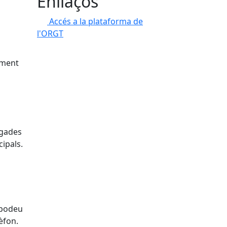
Enllaços
Accés a la plataforma de
l'ORGT
tament
egades
cipals.
 podeu
èfon.