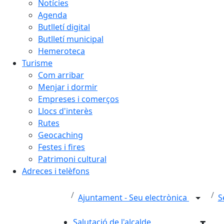
Notícies
Agenda
Butlletí digital
Butlletí municipal
Hemeroteca
Turisme
Com arribar
Menjar i dormir
Empreses i comerços
Llocs d'interès
Rutes
Geocaching
Festes i fires
Patrimoni cultural
Adreces i telèfons
Ajuntament - Seu electrònica
S
Salutació de l'alcalde