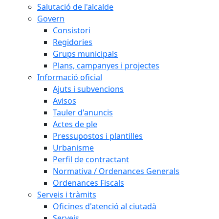
Salutació de l'alcalde
Govern
Consistori
Regidories
Grups municipals
Plans, campanyes i projectes
Informació oficial
Ajuts i subvencions
Avisos
Tauler d'anuncis
Actes de ple
Pressupostos i plantilles
Urbanisme
Perfil de contractant
Normativa / Ordenances Generals
Ordenances Fiscals
Serveis i tràmits
Oficines d'atenció al ciutadà
Serveis