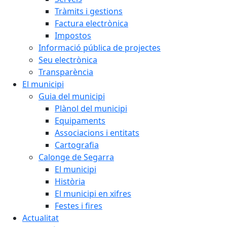
Tràmits i gestions
Factura electrònica
Impostos
Informació pública de projectes
Seu electrònica
Transparència
El municipi
Guia del municipi
Plànol del municipi
Equipaments
Associacions i entitats
Cartografia
Calonge de Segarra
El municipi
Història
El municipi en xifres
Festes i fires
Actualitat