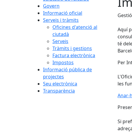
Im
Govern
Informació oficial
Gestió
Serveis i tràmits
Oficines d'atenció al
Aquí p
ciutadà
consul
Serveis
té del
Tràmits i gestions
Barcel
Factura electrònica
Impostos
Per In
Informació pública de
projectes
L'Ofic
Seu electrònica
les fu
Transparència
Anar-h
Presen
Si pre
adreça