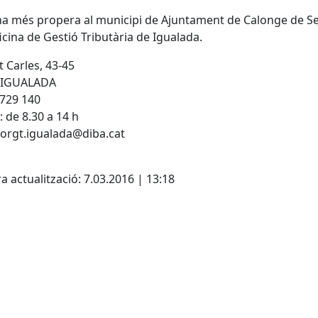
ina més propera al municipi de Ajuntament de Calonge de S
ficina de Gestió Tributària de Igualada.
t Carles, 43-45
 IGUALADA
 729 140
: de 8.30 a 14 h
 orgt.igualada@diba.cat
cebook
X
a actualització: 7.03.2016 | 13:18