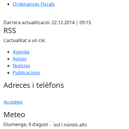
Ordenances Fiscals
Facebook
X
Darrera actualització: 22.12.2014 | 09:15
RSS
L'actualitat a un clic
Agenda
Avisos
Notícies
Publicacions
Adreces i telèfons
Accedeix
Meteo
Diumenge, 9 d’agost
D