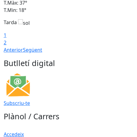
T.Màx: 37°
T
T.Min: 18°
T
Tarda
T
1
2
Anterior
Següent
Butlletí digital
Subscriu-te
Plànol / Carrers
Accedeix