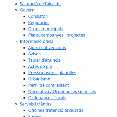
Salutació de l'alcalde
Govern
Consistori
Regidories
Grups municipals
Plans, campanyes i projectes
Informació oficial
Ajuts i subvencions
Avisos
Tauler d'anuncis
Actes de ple
Pressupostos i plantilles
Urbanisme
Perfil de contractant
Normativa / Ordenances Generals
Ordenances Fiscals
Serveis i tràmits
Oficines d'atenció al ciutadà
Serveis