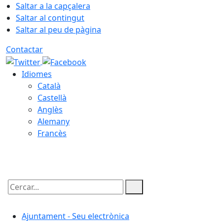
Saltar a la capçalera
Saltar al contingut
Saltar al peu de pàgina
Contactar
Idiomes
Català
Castellà
Anglès
Alemany
Francès
08.08.2026 | 21:45
Cercar:
Ajuntament - Seu electrònica