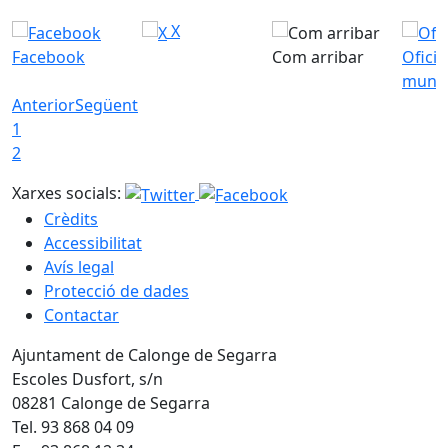
X
Facebook
Com arribar
Ofici
munic
Anterior
Següent
1
2
Xarxes socials:
Crèdits
Accessibilitat
Avís legal
Protecció de dades
Contactar
Ajuntament de Calonge de Segarra
Escoles Dusfort, s/n
08281 Calonge de Segarra
Tel. 93 868 04 09