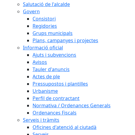
Salutació de l'alcalde
Govern
Consistori
Regidories
Grups municipals
Plans, campanyes i projectes
Informació oficial
Ajuts i subvencions
Avisos
Tauler d'anuncis
Actes de ple
Pressupostos i plantilles
Urbanisme
Perfil de contractant
Normativa / Ordenances Generals
Ordenances Fiscals
Serveis i tràmits
Oficines d'atenció al ciutadà
Serveis