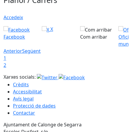
Plànol / Carrers
Accedeix
X
Facebook
Com arribar
Ofici
munic
Anterior
Següent
1
2
Xarxes socials:
Crèdits
Accessibilitat
Avís legal
Protecció de dades
Contactar
Ajuntament de Calonge de Segarra
Escoles Dusfort, s/n