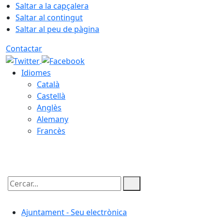
Saltar a la capçalera
Saltar al contingut
Saltar al peu de pàgina
Contactar
Idiomes
Català
Castellà
Anglès
Alemany
Francès
07.08.2026 | 22:03
Cercar:
Ajuntament - Seu electrònica