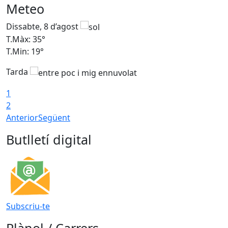
Meteo
Dissabte, 8 d’agost
D
T.Màx: 35°
T
T.Min: 19°
T
Tarda
1
2
Anterior
Següent
Butlletí digital
Subscriu-te