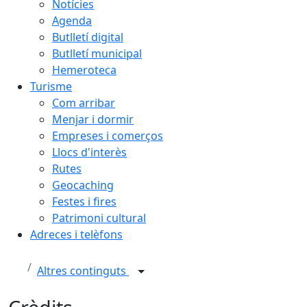
Notícies
Agenda
Butlletí digital
Butlletí municipal
Hemeroteca
Turisme
Com arribar
Menjar i dormir
Empreses i comerços
Llocs d'interès
Rutes
Geocaching
Festes i fires
Patrimoni cultural
Adreces i telèfons
Altres continguts