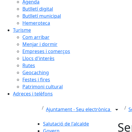
Agenda
Butlletí digital
Butlletí municipal
Hemeroteca
Turisme
Com arribar
Menjar i dormir
Empreses i comerços
Llocs d'interès
Rutes
Geocaching
Festes i fires
Patrimoni cultural
Adreces i telèfons
Ajuntament - Seu electrònica
S
Se
Salutació de l'alcalde
Govern