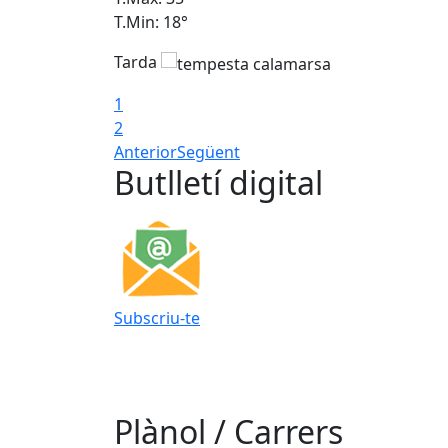
T.Min: 18°
Tarda
1
2
Anterior
Següent
Butlletí digital
Subscriu-te
Plànol / Carrers