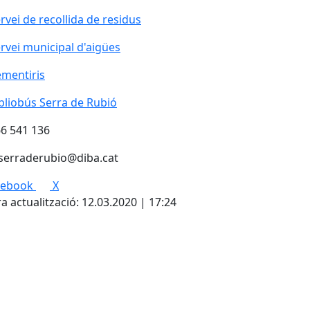
rvei de recollida de residus
rvei municipal d'aigües
mentiris
bliobús Serra de Rubió
bliobús Serra de Rubió
6 541 136
serraderubio@diba.cat
cebook
X
a actualització: 12.03.2020 | 17:24