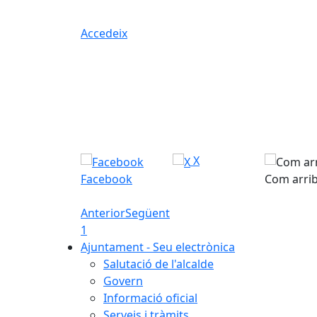
Accedeix
X
Facebook
Com arri
Anterior
Següent
1
Ajuntament - Seu electrònica
Salutació de l'alcalde
Govern
Informació oficial
Serveis i tràmits