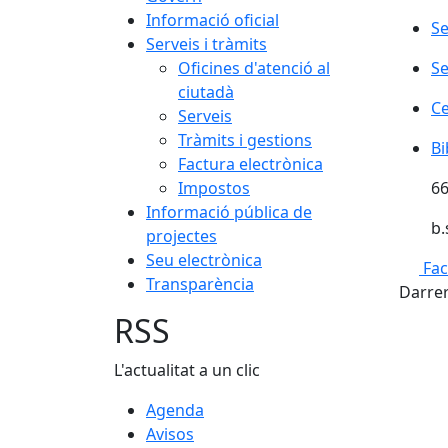
Informació oficial
Se
Serveis i tràmits
Oficines d'atenció al
Se
ciutadà
Ce
Serveis
Tràmits i gestions
Bi
Bi
Factura electrònica
Impostos
66
Informació pública de
b.
projectes
Seu electrònica
Fa
Transparència
Darrer
RSS
L'actualitat a un clic
Agenda
Avisos