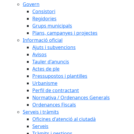
Govern
Consistori
Regidories
Grups municipals
Plans, campanyes i projectes
Informació oficial
Ajuts i subvencions
Avisos
Tauler d'anuncis
Actes de ple
Pressupostos i plantilles
Urbanisme
Perfil de contractant
Normativa / Ordenances Generals
Ordenances Fiscals
Serveis i tràmits
Oficines d'atenció al ciutadà
Serveis
Tràmits i gestions