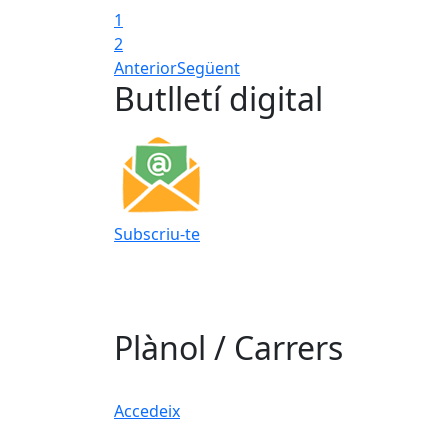
1
2
Anterior
Següent
Butlletí digital
Subscriu-te
Plànol / Carrers
Accedeix