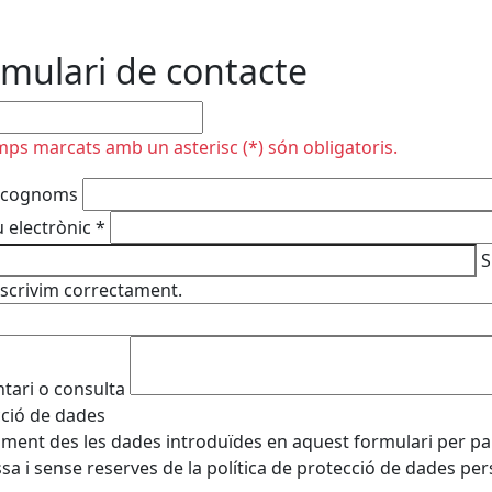
mulari de contacte
plir
mps marcats amb un asterisc (*) són obligatoris.
 cognoms
 electrònic
*
S
escrivim correctament.
ari o consulta
ció de dades
ament des les dades introduïdes en aquest formulari per part
sa i sense reserves de la política de protecció de dades pe