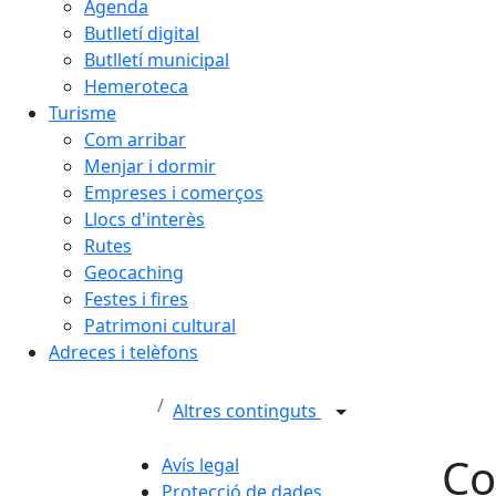
Agenda
Butlletí digital
Butlletí municipal
Hemeroteca
Turisme
Com arribar
Menjar i dormir
Empreses i comerços
Llocs d'interès
Rutes
Geocaching
Festes i fires
Patrimoni cultural
Adreces i telèfons
Altres continguts
Co
Avís legal
Protecció de dades