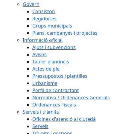
Govern
Consistori
Regidories
Grups municipals
Plans, campanyes i projectes
Informació oficial
Ajuts i subvencions
Avisos
Tauler d'anuncis
Actes de ple
Pressupostos i plantilles
Urbanisme
Perfil de contractant
Normativa / Ordenances Generals
Ordenances Fiscals
Serveis i tràmits
Oficines d'atenció al ciutadà
Serveis
Tràmits i gestions