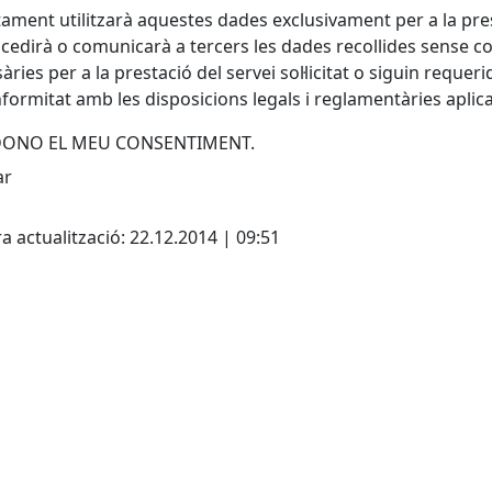
tament utilitzarà aquestes dades exclusivament per a la prest
 cedirà o comunicarà a tercers les dades recollides sense c
àries per a la prestació del servei sol·licitat o siguin reque
formitat amb les disposicions legals i reglamentàries apli
 DONO EL MEU CONSENTIMENT.
cebook
X
a actualització: 22.12.2014 | 09:51