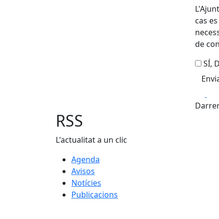
L'Ajun
cas es
necess
de con
SÍ,
Fa
Darrer
RSS
L'actualitat a un clic
Agenda
Avisos
Notícies
Publicacions