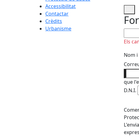
Accessibilitat
Contactar
For
Crèdits
Urbanisme
No om
Els ca
Nom i
Correu
que l'
D.N.I.
Coment
Protec
L'envi
expres