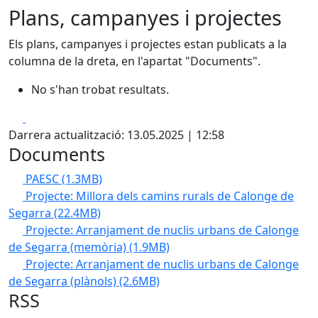
Plans, campanyes i projectes
Els plans, campanyes i projectes estan publicats a la
columna de la dreta, en l'apartat "Documents".
No s'han trobat resultats.
Facebook
X
Darrera actualització: 13.05.2025 | 12:58
Documents
PAESC
(1.3MB)
Projecte: Millora dels camins rurals de Calonge de
Segarra
(22.4MB)
Projecte: Arranjament de nuclis urbans de Calonge
de Segarra (memòria)
(1.9MB)
Projecte: Arranjament de nuclis urbans de Calonge
de Segarra (plànols)
(2.6MB)
RSS