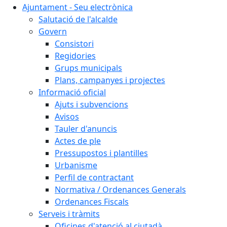
Ajuntament - Seu electrònica
Salutació de l'alcalde
Govern
Consistori
Regidories
Grups municipals
Plans, campanyes i projectes
Informació oficial
Ajuts i subvencions
Avisos
Tauler d'anuncis
Actes de ple
Pressupostos i plantilles
Urbanisme
Perfil de contractant
Normativa / Ordenances Generals
Ordenances Fiscals
Serveis i tràmits
Oficines d'atenció al ciutadà