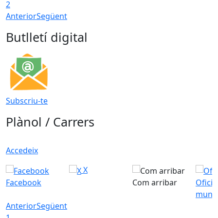
2
Anterior
Següent
Butlletí digital
Subscriu-te
Plànol / Carrers
Accedeix
X
Facebook
Com arribar
Ofici
munic
Anterior
Següent
1