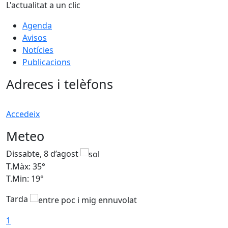
L'actualitat a un clic
Agenda
Avisos
Notícies
Publicacions
Adreces i telèfons
Accedeix
Meteo
Dissabte, 8 d’agost
D
T.Màx: 35°
T
T.Min: 19°
T
Tarda
1