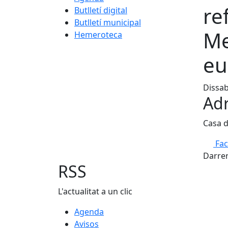
re
Butlletí digital
Butlletí municipal
Me
Hemeroteca
eu
Dissab
Adr
Casa d
Fa
Darrer
RSS
L'actualitat a un clic
Agenda
Avisos