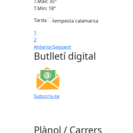
T.Màx: 35°
T.Min: 18°
Tarda
1
2
Anterior
Següent
Butlletí digital
Subscriu-te
Plànol / Carrers