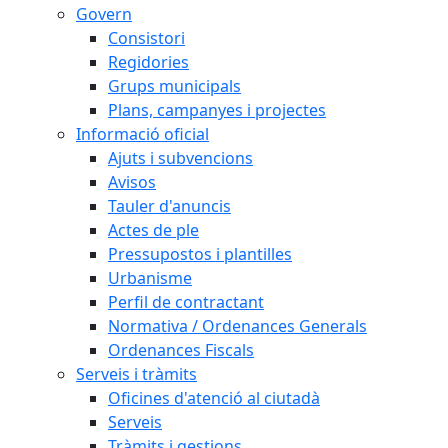
Govern
Consistori
Regidories
Grups municipals
Plans, campanyes i projectes
Informació oficial
Ajuts i subvencions
Avisos
Tauler d'anuncis
Actes de ple
Pressupostos i plantilles
Urbanisme
Perfil de contractant
Normativa / Ordenances Generals
Ordenances Fiscals
Serveis i tràmits
Oficines d'atenció al ciutadà
Serveis
Tràmits i gestions