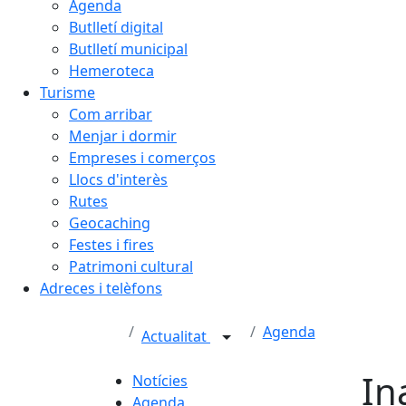
Agenda
Butlletí digital
Butlletí municipal
Hemeroteca
Turisme
Com arribar
Menjar i dormir
Empreses i comerços
Llocs d'interès
Rutes
Geocaching
Festes i fires
Patrimoni cultural
Adreces i telèfons
Agenda
Actualitat
In
Notícies
Agenda