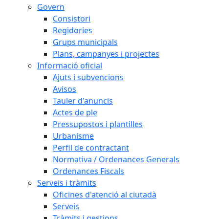
Govern
Consistori
Regidories
Grups municipals
Plans, campanyes i projectes
Informació oficial
Ajuts i subvencions
Avisos
Tauler d'anuncis
Actes de ple
Pressupostos i plantilles
Urbanisme
Perfil de contractant
Normativa / Ordenances Generals
Ordenances Fiscals
Serveis i tràmits
Oficines d'atenció al ciutadà
Serveis
Tràmits i gestions