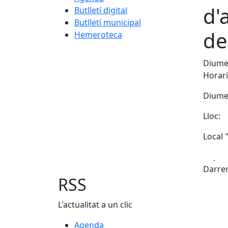
d'
Butlletí digital
Butlletí municipal
de
Hemeroteca
Diumen
Horari
Diumen
Lloc:
Local 
Fa
Darrer
RSS
L'actualitat a un clic
Agenda