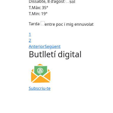
Dissabte, 8 d’agost
T.Màx: 35°
T.Min: 19°
Tarda
1
2
Anterior
Següent
Butlletí digital
Subscriu-te