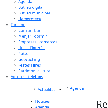
Agenda
Butlletí digital
Butlletí municipal
Hemeroteca
Turisme
Com arribar
Menjar i dormir
Empreses i comerços
Llocs d'interès
Rutes
Geocaching
Festes i fires
Patrimoni cultural
Adreces i telèfons
Agenda
Actualitat
Re
Notícies
Agenda