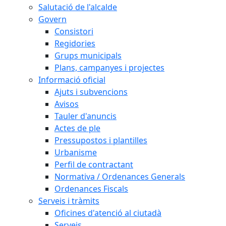
Salutació de l'alcalde
Govern
Consistori
Regidories
Grups municipals
Plans, campanyes i projectes
Informació oficial
Ajuts i subvencions
Avisos
Tauler d'anuncis
Actes de ple
Pressupostos i plantilles
Urbanisme
Perfil de contractant
Normativa / Ordenances Generals
Ordenances Fiscals
Serveis i tràmits
Oficines d'atenció al ciutadà
Serveis