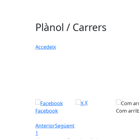
Plànol / Carrers
Accedeix
X
Facebook
Com arri
Anterior
Següent
1