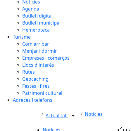
Notícies
Agenda
Butlletí digital
Butlletí municipal
Hemeroteca
Turisme
Com arribar
Menjar i dormir
Empreses i comerços
Llocs d'interès
Rutes
Geocaching
Festes i fires
Patrimoni cultural
Adreces i telèfons
Notícies
Actualitat
Notícies