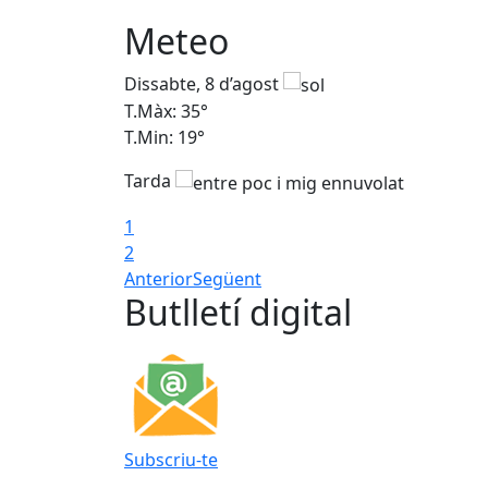
Meteo
Dissabte, 8 d’agost
T.Màx: 35°
T.Min: 19°
Tarda
1
2
Anterior
Següent
Butlletí digital
Subscriu-te