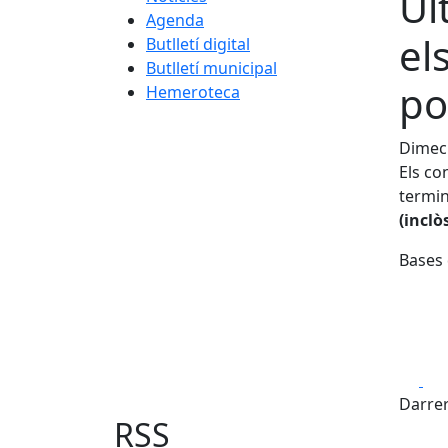
Úl
Agenda
el
Butlletí digital
Butlletí municipal
po
Hemeroteca
Dimec
Els co
termin
(inclò
Bases 
Fa
Darrer
RSS