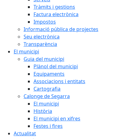
Tràmits i gestions
Factura electrònica
Impostos
Informació pública de projectes
Seu electrònica
Transparència
El municipi
Guia del municipi
Plànol del municipi
Equipaments
Associacions i entitats
Cartografia
Calonge de Segarra
El municipi
Història
El municipi en xifres
Festes i fires
Actualitat