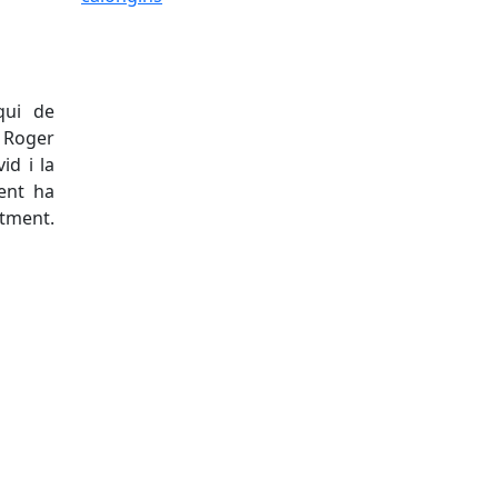
qui de
 Roger
id i la
ent ha
tment.