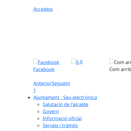
Accedeix
X
Facebook
Com arri
Anterior
Següent
1
Ajuntament - Seu electrònica
Salutació de l'alcalde
Govern
Informació oficial
Serveis i tràmits