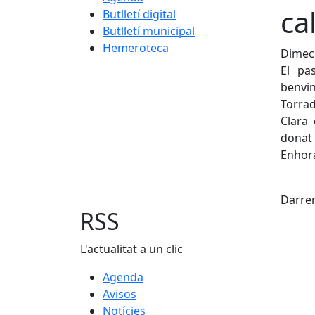
ca
Butlletí digital
Butlletí municipal
Hemeroteca
Dimecr
El pa
benvi
Torrad
Clara
donat
Enhor
Fa
Darrer
RSS
L'actualitat a un clic
Agenda
Avisos
Notícies