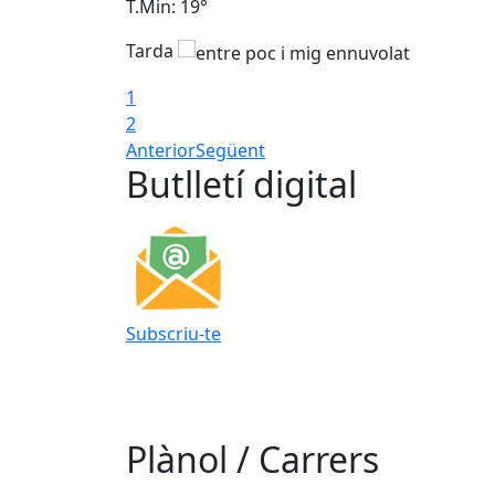
T.Min: 19°
Tarda
1
2
Anterior
Següent
Butlletí digital
Subscriu-te
Plànol / Carrers