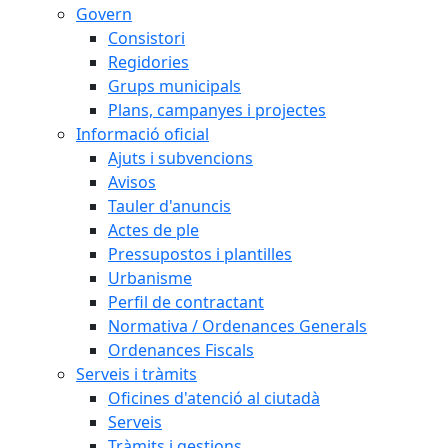
Govern
Consistori
Regidories
Grups municipals
Plans, campanyes i projectes
Informació oficial
Ajuts i subvencions
Avisos
Tauler d'anuncis
Actes de ple
Pressupostos i plantilles
Urbanisme
Perfil de contractant
Normativa / Ordenances Generals
Ordenances Fiscals
Serveis i tràmits
Oficines d'atenció al ciutadà
Serveis
Tràmits i gestions