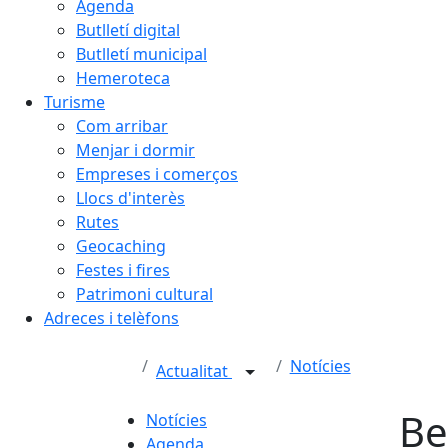
Agenda
Butlletí digital
Butlletí municipal
Hemeroteca
Turisme
Com arribar
Menjar i dormir
Empreses i comerços
Llocs d'interès
Rutes
Geocaching
Festes i fires
Patrimoni cultural
Adreces i telèfons
Notícies
Actualitat
Be
Notícies
Agenda