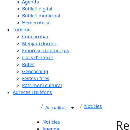
Agenda
Butlletí digital
Butlletí municipal
Hemeroteca
Turisme
Com arribar
Menjar i dormir
Empreses i comerços
Llocs d'interès
Rutes
Geocaching
Festes i fires
Patrimoni cultural
Adreces i telèfons
Notícies
Actualitat
Re
Notícies
Agenda