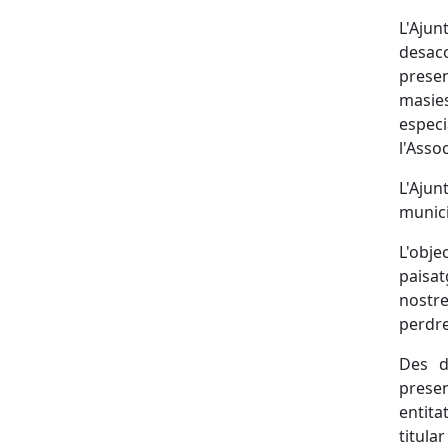
L'Aju
desac
presen
masie
especi
l'Asso
L'Ajun
munici
L'obje
paisat
nostre
perdre 
Des d
presen
entita
titula