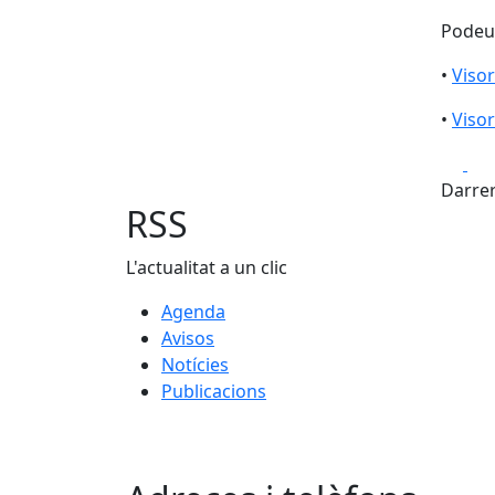
Podeu 
•
Visor
•
Visor
Fa
Darrer
RSS
L'actualitat a un clic
Agenda
Avisos
Notícies
Publicacions