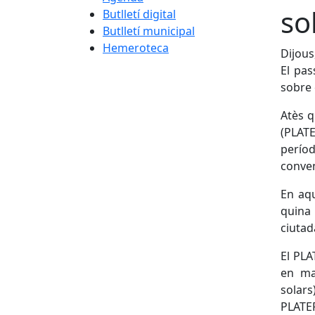
so
Butlletí digital
Butlletí municipal
Hemeroteca
Dijous
El pas
sobre 
Atès q
(PLATE
perío
conven
En aqu
quina
ciutad
El PLA
en mat
solars
PLATER