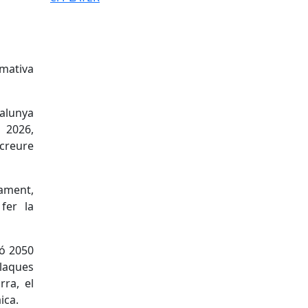
rmativa
talunya
e 2026,
creure
tament,
fer la
zó 2050
plaques
rra, el
ica.