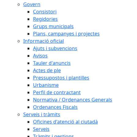
Govern
Consistori
Regidories
Grups municipals
Plans, campanyes i projectes
Informació oficial
Ajuts i subvencions
Avisos
Tauler d'anuncis
Actes de ple
Pressupostos i plantilles
Urbanisme
Perfil de contractant
Normativa / Ordenances Generals
Ordenances Fiscals
Serveis i tràmits
Oficines d'atenció al ciutadà
Serveis
Tràmits i gestions