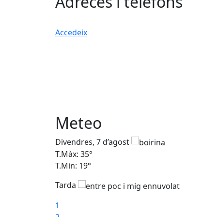
Adreces i telèfons
Accedeix
Meteo
Divendres, 7 d’agost
T.Màx: 35°
T.Min: 19°
Tarda
1