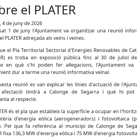
bre el PLATER
, 4 de juny de 2026
sat 1 de juny l'Ajuntament va organitzar una reunió info
el PLATER adreçada als veïns i veïnes.
ue el Pla Territorial Sectorial d'Energies Renovables de Ca
R) es troba en exposició pública fins al 30 de juliol d
de en què s'hi poden fer al·legacions, l'Ajuntament va 
ient dur a terme una reunió informativa veïnal.
esta reunió es van explicar les línies d'actuació de l'Ajun
 afectació tindrà a Calonge de Segarra i què hi pot 
ania al respecte.
TER és el pla que estableix la superfície a ocupar en l'horit
èria d'energia eòlica (aerogeneradors) i fotovoltaica (
). Pel que fa referència al municipi de Calonge de Sega
 fixa 136,3 MW d'energia eòlica i 75 MW d'energia fotovolta