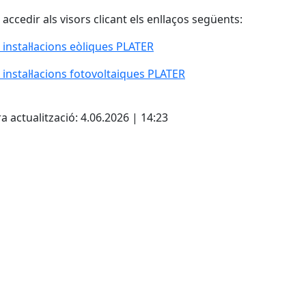
accedir als visors clicant els enllaços següents:
 instal·lacions eòliques PLATER
 instal·lacions fotovoltaiques PLATER
cebook
X
a actualització: 4.06.2026 | 14:23