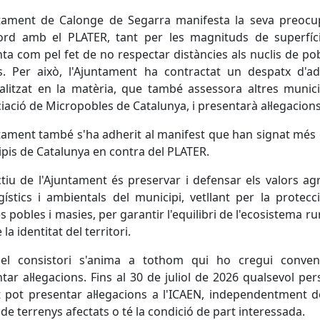
ntament de Calonge de Segarra manifesta la seva preocup
ord amb el PLATER, tant per les magnituds de superfíc
ta com pel fet de no respectar distàncies als nuclis de pob
s. Per això, l'Ajuntament ha contractat un despatx d'ad
alitzat en la matèria, que també assessora altres munic
ciació de Micropobles de Catalunya, i presentarà al·legacions
tament també s'ha adherit al manifest que han signat més
pis de Catalunya en contra del PLATER.
ctiu de l'Ajuntament és preservar i defensar els valors agr
gístics i ambientals del municipi, vetllant per la protecc
s pobles i masies, per garantir l'equilibri de l'ecosistema rur
la identitat del territori.
el consistori s'anima a tothom qui ho cregui conven
tar al·legacions. Fins al 30 de juliol de 2026 qualsevol pe
t pot presentar al·legacions a l'ICAEN, independentment d
r de terrenys afectats o té la condició de part interessada.