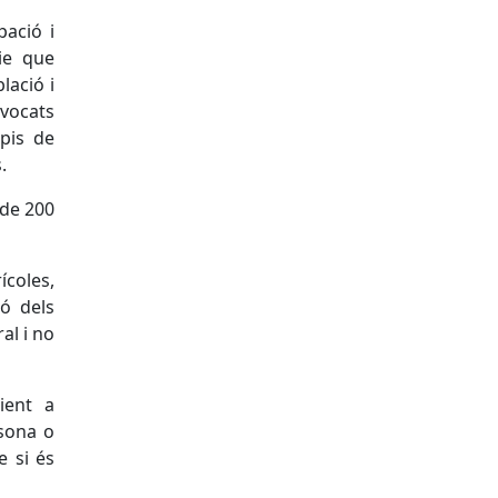
ació i
ie que
lació i
vocats
ipis de
.
 de 200
ícoles,
ió dels
al i no
ient a
rsona o
e si és