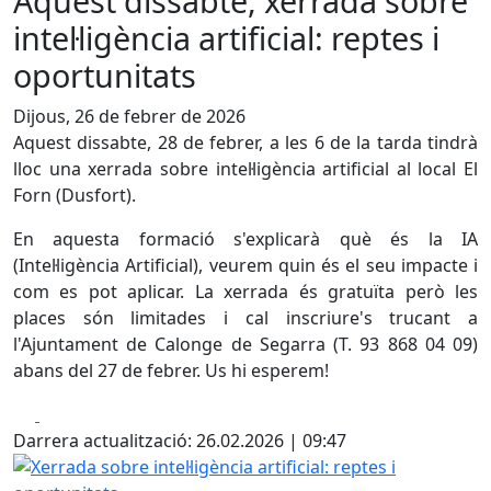
Aquest dissabte, xerrada sobre
intel·ligència artificial: reptes i
oportunitats
Dijous, 26 de febrer de 2026
Aquest dissabte, 28 de febrer, a les 6 de la tarda tindrà
lloc una xerrada sobre intel·ligència artificial al local El
Forn (Dusfort).
En aquesta formació s'explicarà què és la IA
(Intel·ligència Artificial), veurem quin és el seu impacte i
com es pot aplicar. La xerrada és gratuïta però les
places són limitades i cal inscriure's trucant a
l'Ajuntament de Calonge de Segarra (T. 93 868 04 09)
abans del 27 de febrer. Us hi esperem!
Facebook
X
Darrera actualització: 26.02.2026 | 09:47
Xerrada sobre intel·ligència artificial: reptes i oportunitats