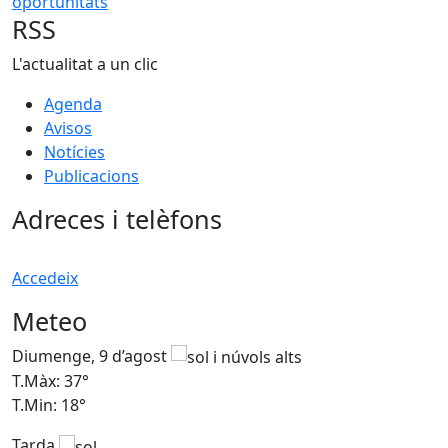
RSS
L'actualitat a un clic
Agenda
Avisos
Notícies
Publicacions
Adreces i telèfons
Accedeix
Meteo
Diumenge, 9 d’agost
D
T.Màx: 37°
T
T.Min: 18°
T
Tarda
T