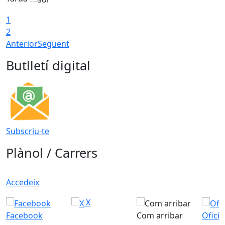
1
2
Anterior
Següent
Butlletí digital
Subscriu-te
Plànol / Carrers
Accedeix
X
Facebook
Com arribar
Ofici