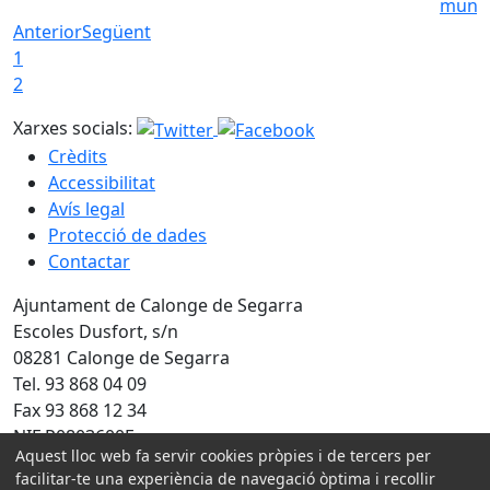
munic
Anterior
Següent
1
2
Xarxes socials:
Crèdits
Accessibilitat
Avís legal
Protecció de dades
Contactar
Ajuntament de Calonge de Segarra
Escoles Dusfort, s/n
08281 Calonge de Segarra
Tel. 93 868 04 09
Fax 93 868 12 34
NIF P0803600F
Aquest lloc web fa servir cookies pròpies i de tercers per
Amb la col·laboració de:
facilitar-te una experiència de navegació òptima i recollir