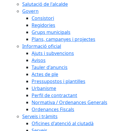
Salutació de l'alcalde
Govern
Consistori
Regidories
Grups municipals
Plans, campanyes i projectes
Informació oficial
Ajuts i subvencions
Avisos
Tauler d'anuncis
Actes de ple
Pressupostos i plantilles
Urbanisme
Perfil de contractant
Normativa / Ordenances Generals
Ordenances Fiscals
Serveis i tràmits
Oficines d'atenció al ciutadà
Serveis