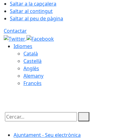
Saltar a la capçalera
Saltar al contingut
Saltar al peu de pàgina
Contactar
Idiomes
Català
Castellà
Anglès
Alemany
Francès
08.08.2026 | 14:49
Cercar:
Ajuntament - Seu electrònica