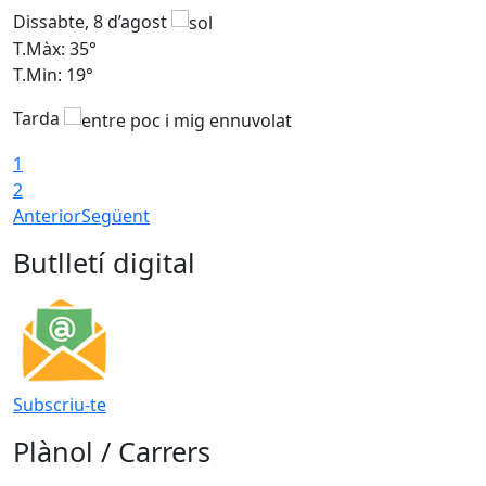
Dissabte, 8 d’agost
D
T.Màx: 35°
T
T.Min: 19°
T
Tarda
1
2
Anterior
Següent
Butlletí digital
Subscriu-te
Plànol / Carrers