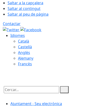
Saltar a la capçalera
Saltar al contingut
Saltar al peu de pàgina
Contactar
Idiomes
Català
Castellà
Anglès
Alemany
Francès
07.08.2026 | 23:24
Cercar:
Ajuntament - Seu electrònica