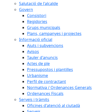
Salutació de l'alcalde
Govern
Consistori
Regidories
Grups municipals
Plans, campanyes i projectes
Informació oficial
Ajuts i subvencions
Avisos
Tauler d'anuncis
Actes de ple
Pressupostos i plantilles
Urbanisme
Perfil de contractant
Normativa / Ordenances Generals
Ordenances Fiscals
Serveis i tràmits
Oficines d'atenció al ciutadà
Serveis