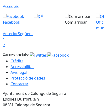
Accedeix
X
Facebook
Com arribar
Ofici
munic
Anterior
Següent
1
2
Xarxes socials:
Crèdits
Accessibilitat
Avís legal
Protecció de dades
Contactar
Ajuntament de Calonge de Segarra
Escoles Dusfort, s/n
08281 Calonge de Segarra