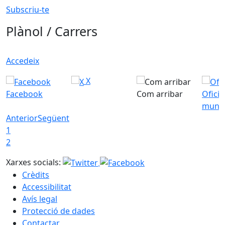
Subscriu-te
Plànol / Carrers
Accedeix
X
Facebook
Com arribar
Ofici
munic
Anterior
Següent
1
2
Xarxes socials:
Crèdits
Accessibilitat
Avís legal
Protecció de dades
Contactar