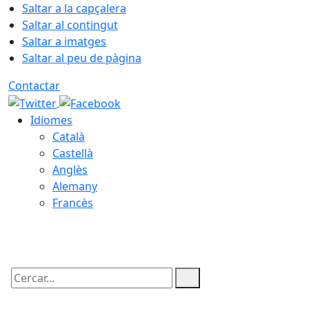
Saltar a la capçalera
Saltar al contingut
Saltar a imatges
Saltar al peu de pàgina
Contactar
Idiomes
Català
Castellà
Anglès
Alemany
Francès
07.08.2026 | 02:58
Cercar: