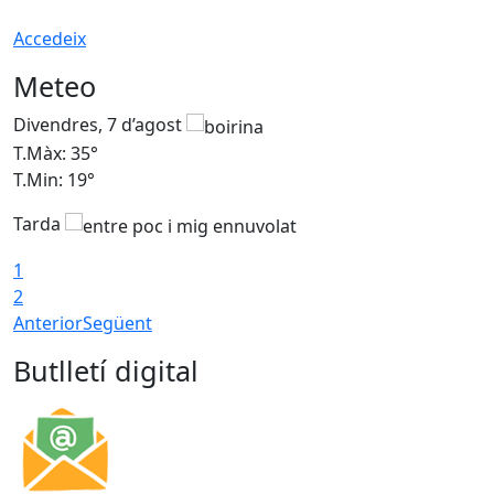
Accedeix
Meteo
Divendres, 7 d’agost
D
T.Màx: 35°
T
T.Min: 19°
T
Tarda
T
1
2
Anterior
Següent
Butlletí digital