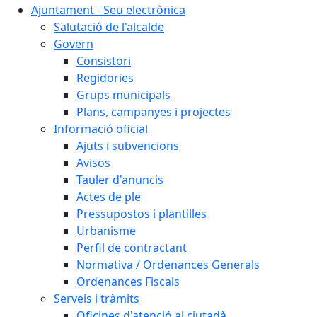
Ajuntament - Seu electrònica
Salutació de l'alcalde
Govern
Consistori
Regidories
Grups municipals
Plans, campanyes i projectes
Informació oficial
Ajuts i subvencions
Avisos
Tauler d'anuncis
Actes de ple
Pressupostos i plantilles
Urbanisme
Perfil de contractant
Normativa / Ordenances Generals
Ordenances Fiscals
Serveis i tràmits
Oficines d'atenció al ciutadà