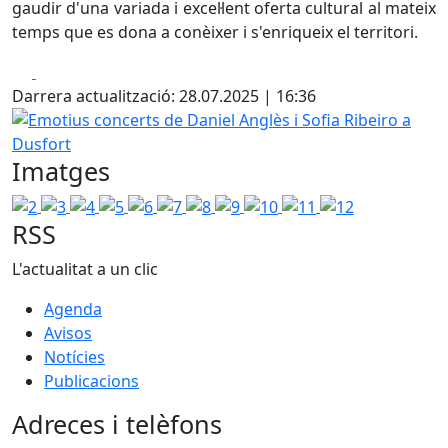
gaudir d'una variada i excel·lent oferta cultural al mateix
temps que es dona a conèixer i s'enriqueix el territori.
Facebook
X
Darrera actualització: 28.07.2025 | 16:36
Emotius concerts de Daniel Anglès i Sofia Ribeiro a Dusfo
Imatges
2
3
4
5
6
7
8
9
10
11
12
RSS
L'actualitat a un clic
Agenda
Avisos
Notícies
Publicacions
Adreces i telèfons