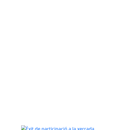
Èxit de participació a la xerrada sobre intel·ligència