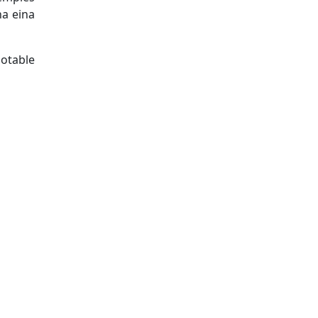
na eina
notable