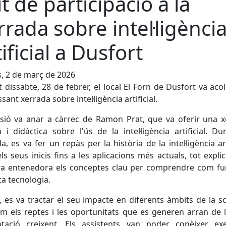
it de participació a la
rrada sobre intel·ligènci
tificial a Dusfort
s, 2 de març de 2026
 dissabte, 28 de febrer, el local El Forn de Dusfort va acol
sant xerrada sobre intel·ligència artificial.
sió va anar a càrrec de Ramon Prat, que va oferir una 
i didàctica sobre l'ús de la intel·ligència artificial. Du
a, es va fer un repàs per la història de la intel·ligència arti
ls seus inicis fins a les aplicacions més actuals, tot expli
a entenedora els conceptes clau per comprendre com fu
a tecnologia.
 es va tractar el seu impacte en diferents àmbits de la so
om els reptes i les oportunitats que es generen arran de 
ntació creixent. Els assistents van poder conèixer ex