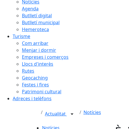
Notícies
Agenda
Butlletí digital
Butlletí municipal
Hemeroteca
Turisme
Com arribar
Menjar i dormir
Empreses i comerços
Llocs d'interès
Rutes
Geocaching
Festes i fires
Patrimoni cultural
Adreces i telèfons
Notícies
Actualitat
Notícies