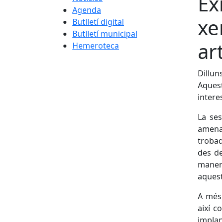
Èx
Agenda
xe
Butlletí digital
Butlletí municipal
ar
Hemeroteca
Dillun
Aquest
interes
La ses
amena 
trobad
des de
maner
aquest
A més,
així c
impla