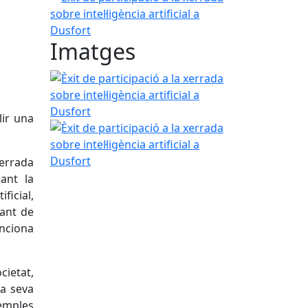
a
Imatges
Èxit de participació a la xerrada sobre intel·ligència
lir una
Èxit de participació a la xerrada sobre intel·ligència
xerrada
rant la
ficial,
cant de
nciona
cietat,
la seva
emples