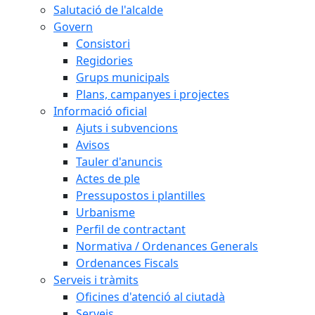
Salutació de l'alcalde
Govern
Consistori
Regidories
Grups municipals
Plans, campanyes i projectes
Informació oficial
Ajuts i subvencions
Avisos
Tauler d'anuncis
Actes de ple
Pressupostos i plantilles
Urbanisme
Perfil de contractant
Normativa / Ordenances Generals
Ordenances Fiscals
Serveis i tràmits
Oficines d'atenció al ciutadà
Serveis