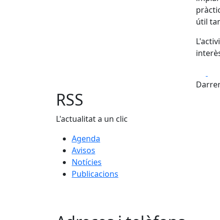
pràcti
útil t
L'acti
interè
Fa
Darrer
RSS
L'actualitat a un clic
Agenda
Avisos
Notícies
Publicacions