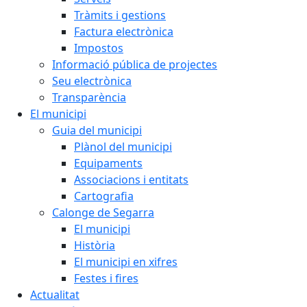
Tràmits i gestions
Factura electrònica
Impostos
Informació pública de projectes
Seu electrònica
Transparència
El municipi
Guia del municipi
Plànol del municipi
Equipaments
Associacions i entitats
Cartografia
Calonge de Segarra
El municipi
Història
El municipi en xifres
Festes i fires
Actualitat