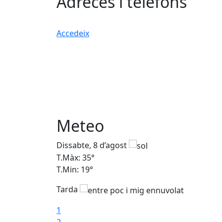
Adreces i telèfons
Accedeix
Meteo
Dissabte, 8 d’agost
T.Màx: 35°
T.Min: 19°
Tarda
1