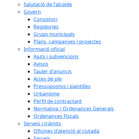
Salutació de l'alcalde
Govern
Consistori
Regidories
Grups municipals
Plans, campanyes i projectes
Informació oficial
Ajuts i subvencions
Avisos
Tauler d'anuncis
Actes de ple
Pressupostos i plantilles
Urbanisme
Perfil de contractant
Normativa / Ordenances Generals
Ordenances Fiscals
Serveis i tràmits
Oficines d'atenció al ciutadà
Serveis