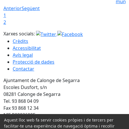
munic
Anterior
Següent
1
2
Xarxes socials:
Crèdits
Accessibilitat
Avís legal
Protecció de dades
Contactar
Ajuntament de Calonge de Segarra
Escoles Dusfort, s/n
08281 Calonge de Segarra
Tel. 93 868 04 09
Fax 93 868 12 34
NIF P0803600F
Aquest lloc web fa servir cookies pròpies i de tercers per
Amb la col·laboració de:
facilitar-te una experiència de navegació òptima i recollir