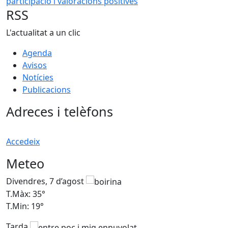
RSS
L'actualitat a un clic
Agenda
Avisos
Notícies
Publicacions
Adreces i telèfons
Accedeix
Meteo
Divendres, 7 d’agost
D
T.Màx: 35°
T
T.Min: 19°
T
Tarda
T