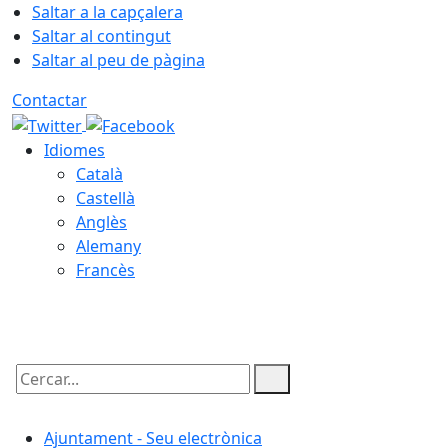
Saltar a la capçalera
Saltar al contingut
Saltar al peu de pàgina
Contactar
Idiomes
Català
Castellà
Anglès
Alemany
Francès
07.08.2026 | 12:10
Cercar:
Ajuntament - Seu electrònica