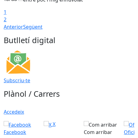
1
2
Anterior
Següent
Butlletí digital
Subscriu-te
Plànol / Carrers
Accedeix
X
Facebook
Com arribar
Ofici