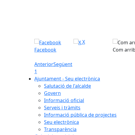
X
Facebook
Com arri
Anterior
Següent
1
Ajuntament - Seu electrònica
Salutació de l'alcalde
Govern
Informació oficial
Serveis i tràmits
Informació pública de projectes
Seu electrònica
Transparència