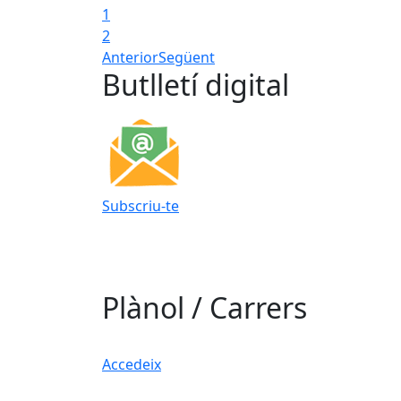
1
2
Anterior
Següent
Butlletí digital
Subscriu-te
Plànol / Carrers
Accedeix