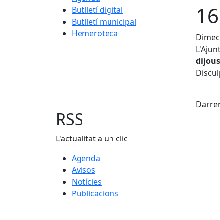
16
Butlletí digital
Butlletí municipal
Hemeroteca
Dimecr
L'Ajun
dijous
Discul
Fa
Darrer
RSS
L'actualitat a un clic
Agenda
Avisos
Notícies
Publicacions