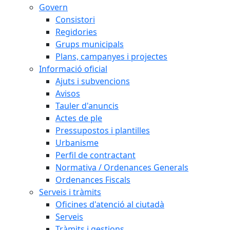
Govern
Consistori
Regidories
Grups municipals
Plans, campanyes i projectes
Informació oficial
Ajuts i subvencions
Avisos
Tauler d'anuncis
Actes de ple
Pressupostos i plantilles
Urbanisme
Perfil de contractant
Normativa / Ordenances Generals
Ordenances Fiscals
Serveis i tràmits
Oficines d'atenció al ciutadà
Serveis
Tràmits i gestions