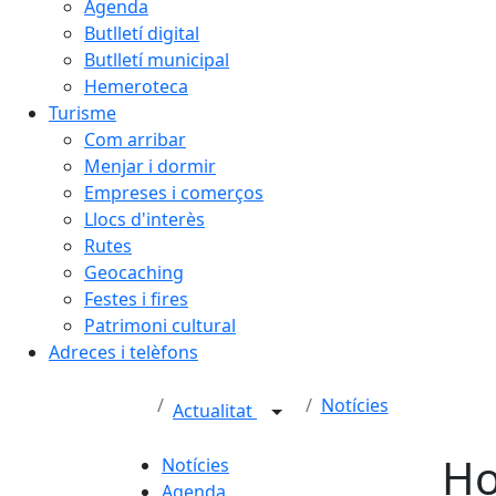
Agenda
Butlletí digital
Butlletí municipal
Hemeroteca
Turisme
Com arribar
Menjar i dormir
Empreses i comerços
Llocs d'interès
Rutes
Geocaching
Festes i fires
Patrimoni cultural
Adreces i telèfons
Notícies
Actualitat
Ho
Notícies
Agenda