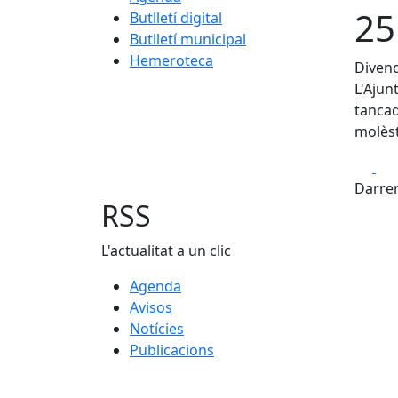
25
Butlletí digital
Butlletí municipal
Hemeroteca
Divend
L'Ajun
tancad
molèst
Fa
Darrer
RSS
L'actualitat a un clic
Agenda
Avisos
Notícies
Publicacions