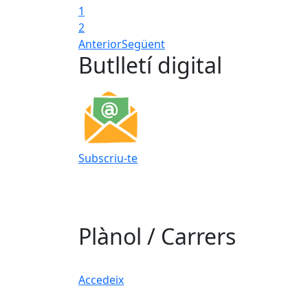
1
2
Anterior
Següent
Butlletí digital
Subscriu-te
Plànol / Carrers
Accedeix