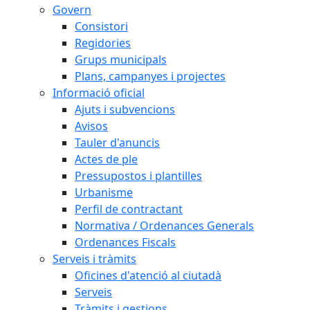
Govern
Consistori
Regidories
Grups municipals
Plans, campanyes i projectes
Informació oficial
Ajuts i subvencions
Avisos
Tauler d'anuncis
Actes de ple
Pressupostos i plantilles
Urbanisme
Perfil de contractant
Normativa / Ordenances Generals
Ordenances Fiscals
Serveis i tràmits
Oficines d'atenció al ciutadà
Serveis
Tràmits i gestions