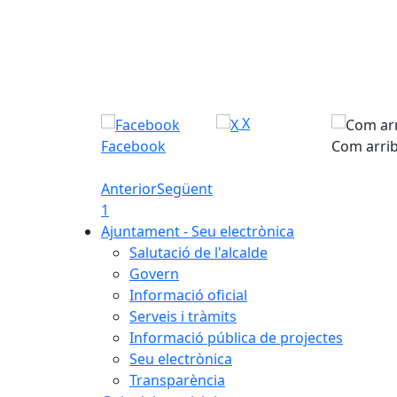
X
Facebook
Com arri
Anterior
Següent
1
Ajuntament - Seu electrònica
Salutació de l'alcalde
Govern
Informació oficial
Serveis i tràmits
Informació pública de projectes
Seu electrònica
Transparència