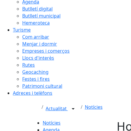
Agenda
Butlletí digital
Butlletí municipal
Hemeroteca
Turisme
Com arribar
Menjar i dormir
Empreses i comerços
Llocs d'interès
Rutes
Geocaching
Festes i fires
Patrimoni cultural
Adreces i telèfons
Notícies
Actualitat
Ho
Notícies
Agenda