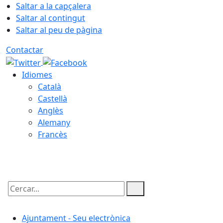
Saltar a la capçalera
Saltar al contingut
Saltar al peu de pàgina
Contactar
Idiomes
Català
Castellà
Anglès
Alemany
Francès
07.08.2026 | 22:51
Cercar:
Ajuntament - Seu electrònica