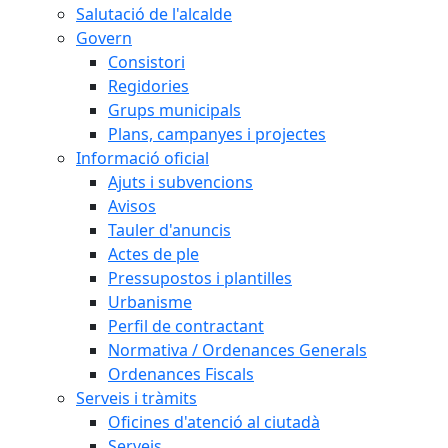
Salutació de l'alcalde
Govern
Consistori
Regidories
Grups municipals
Plans, campanyes i projectes
Informació oficial
Ajuts i subvencions
Avisos
Tauler d'anuncis
Actes de ple
Pressupostos i plantilles
Urbanisme
Perfil de contractant
Normativa / Ordenances Generals
Ordenances Fiscals
Serveis i tràmits
Oficines d'atenció al ciutadà
Serveis