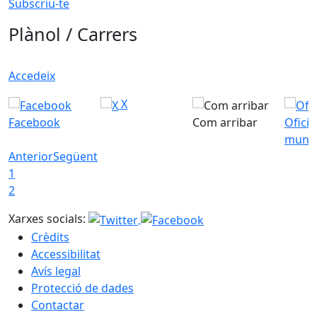
Subscriu-te
Plànol / Carrers
Accedeix
X
Facebook
Com arribar
Ofici
munic
Anterior
Següent
1
2
Xarxes socials:
Crèdits
Accessibilitat
Avís legal
Protecció de dades
Contactar