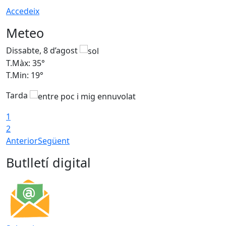
Accedeix
Meteo
Dissabte, 8 d’agost
D
T.Màx: 35°
T
T.Min: 19°
T
Tarda
1
2
Anterior
Següent
Butlletí digital