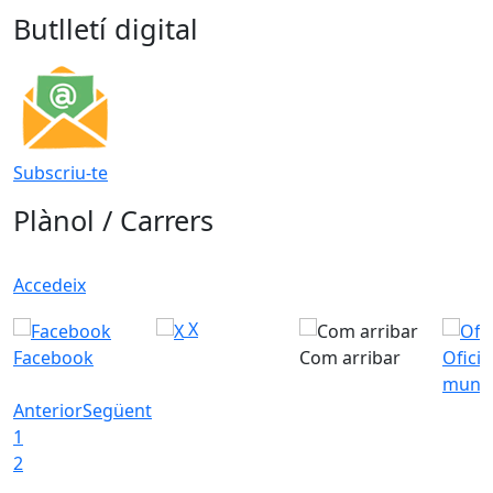
Butlletí digital
Subscriu-te
Plànol / Carrers
Accedeix
X
Facebook
Com arribar
Ofici
munic
Anterior
Següent
1
2