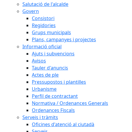
Salutació de l'alcalde
Govern
Consistori
Regidories
Grups municipals
Plans, campanyes i projectes
Informació oficial
Ajuts i subvencions
Avisos
Tauler d'anuncis
Actes de ple
Pressupostos i plantilles
Urbanisme
Perfil de contractant
Normativa / Ordenances Generals
Ordenances Fiscals
Serveis i tràmits
Oficines d'atenció al ciutadà
Serveis