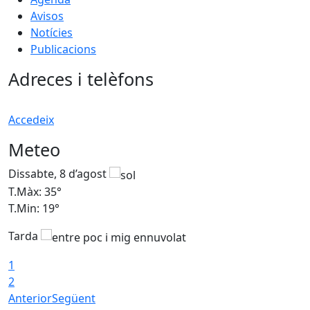
Avisos
Notícies
Publicacions
Adreces i telèfons
Accedeix
Meteo
Dissabte, 8 d’agost
D
T.Màx: 35°
T
T.Min: 19°
T
Tarda
1
2
Anterior
Següent