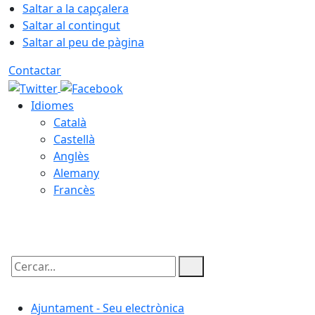
Saltar a la capçalera
Saltar al contingut
Saltar al peu de pàgina
Contactar
Idiomes
Català
Castellà
Anglès
Alemany
Francès
08.08.2026 | 06:40
Cercar:
Ajuntament - Seu electrònica