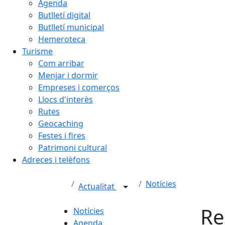
Agenda
Butlletí digital
Butlletí municipal
Hemeroteca
Turisme
Com arribar
Menjar i dormir
Empreses i comerços
Llocs d'interès
Rutes
Geocaching
Festes i fires
Patrimoni cultural
Adreces i telèfons
Notícies
Actualitat
Re
Notícies
Agenda