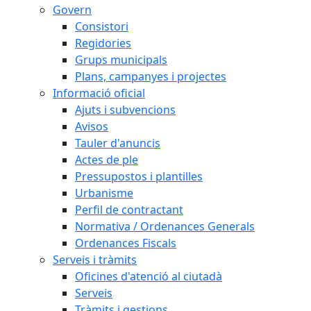
Govern
Consistori
Regidories
Grups municipals
Plans, campanyes i projectes
Informació oficial
Ajuts i subvencions
Avisos
Tauler d'anuncis
Actes de ple
Pressupostos i plantilles
Urbanisme
Perfil de contractant
Normativa / Ordenances Generals
Ordenances Fiscals
Serveis i tràmits
Oficines d'atenció al ciutadà
Serveis
Tràmits i gestions