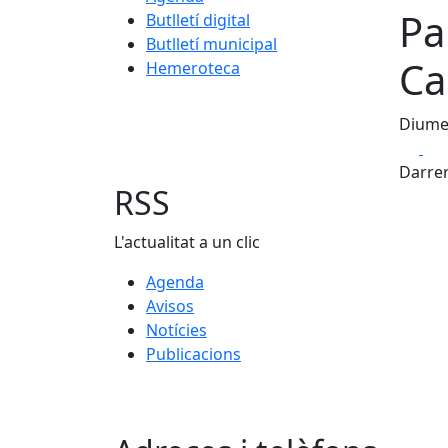
Pa
Butlletí digital
Butlletí municipal
Ca
Hemeroteca
Diumen
Fa
Darrer
RSS
L'actualitat a un clic
Agenda
Avisos
Notícies
Publicacions