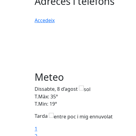
Adreces i telèfons
Accedeix
Meteo
Dissabte, 8 d’agost
T.Màx: 35°
T.Min: 19°
Tarda
1