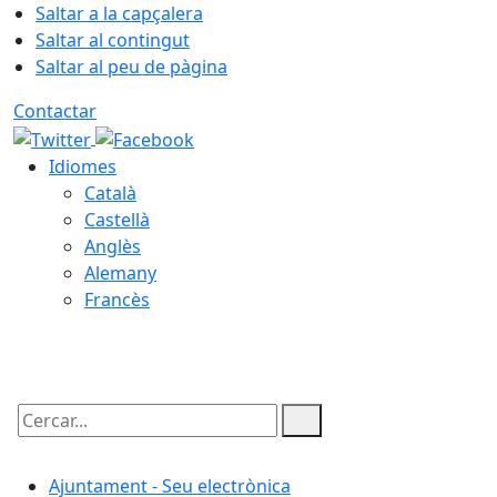
Saltar a la capçalera
Saltar al contingut
Saltar al peu de pàgina
Contactar
Idiomes
Català
Castellà
Anglès
Alemany
Francès
08.08.2026 | 09:15
Cercar:
Ajuntament - Seu electrònica