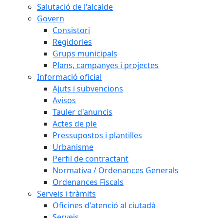
Salutació de l'alcalde
Govern
Consistori
Regidories
Grups municipals
Plans, campanyes i projectes
Informació oficial
Ajuts i subvencions
Avisos
Tauler d'anuncis
Actes de ple
Pressupostos i plantilles
Urbanisme
Perfil de contractant
Normativa / Ordenances Generals
Ordenances Fiscals
Serveis i tràmits
Oficines d'atenció al ciutadà
Serveis