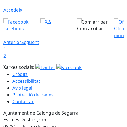
Accedeix
X
Facebook
Com arribar
Ofici
munic
Anterior
Següent
1
2
Xarxes socials:
Crèdits
Accessibilitat
Avís legal
Protecció de dades
Contactar
Ajuntament de Calonge de Segarra
Escoles Dusfort, s/n
08281 Calonge de Segarra