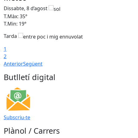
Dissabte, 8 d’agost
D
T.Màx: 35°
T
T.Min: 19°
T
Tarda
1
2
Anterior
Següent
Butlletí digital
Subscriu-te
Plànol / Carrers