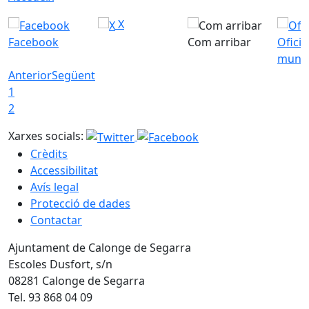
X
Facebook
Com arribar
Ofici
munic
Anterior
Següent
1
2
Xarxes socials:
Crèdits
Accessibilitat
Avís legal
Protecció de dades
Contactar
Ajuntament de Calonge de Segarra
Escoles Dusfort, s/n
08281 Calonge de Segarra
Tel. 93 868 04 09