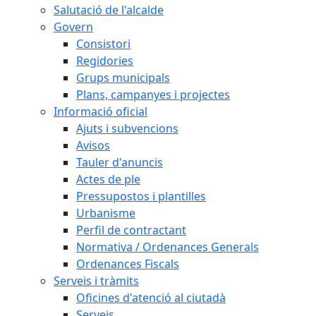
Salutació de l'alcalde
Govern
Consistori
Regidories
Grups municipals
Plans, campanyes i projectes
Informació oficial
Ajuts i subvencions
Avisos
Tauler d'anuncis
Actes de ple
Pressupostos i plantilles
Urbanisme
Perfil de contractant
Normativa / Ordenances Generals
Ordenances Fiscals
Serveis i tràmits
Oficines d'atenció al ciutadà
Serveis