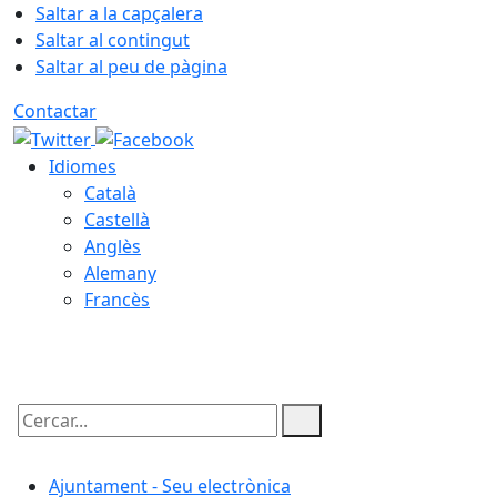
Saltar a la capçalera
Saltar al contingut
Saltar al peu de pàgina
Contactar
Idiomes
Català
Castellà
Anglès
Alemany
Francès
09.08.2026 | 15:47
Cercar:
Ajuntament - Seu electrònica