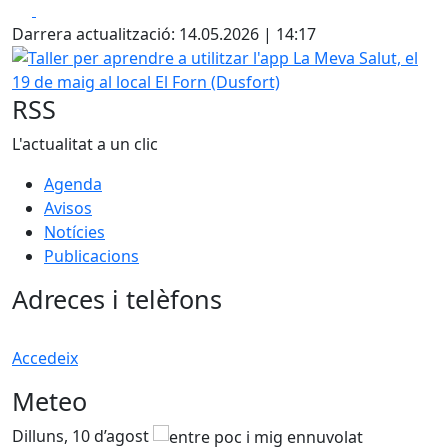
Facebook
X
Darrera actualització: 14.05.2026 | 14:17
Taller per aprendre a utilitzar l'app La Meva Salut, el 19 de
RSS
L'actualitat a un clic
Agenda
Avisos
Notícies
Publicacions
Adreces i telèfons
Accedeix
Meteo
Dilluns, 10 d’agost
D