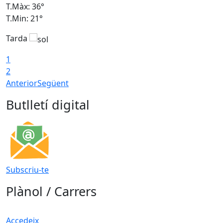
T.Màx: 36°
T
T.Min: 21°
T
Tarda
T
1
2
Anterior
Següent
Butlletí digital
Subscriu-te
Plànol / Carrers
Accedeix