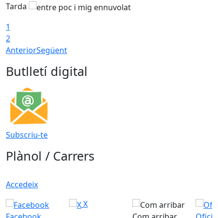
Tarda
1
2
Anterior
Següent
Butlletí digital
Subscriu-te
Plànol / Carrers
Accedeix
X
Facebook
Com arribar
Ofici