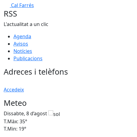
Cal Farrés
RSS
L'actualitat a un clic
Agenda
Avisos
Notícies
Publicacions
Adreces i telèfons
Accedeix
Meteo
Dissabte, 8 d’agost
D
T.Màx: 35°
T
T.Min: 19°
T