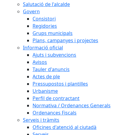
Salutació de l'alcalde
Govern
Consistori
Regidories
Grups municipals
Plans, campanyes i projectes
Informació oficial
Ajuts i subvencions
Avisos
Tauler d'anuncis
Actes de ple
Pressupostos i plantilles
Urbanisme
Perfil de contractant
Normativa / Ordenances Generals
Ordenances Fiscals
Serveis i tràmits
Oficines d'atenció al ciutadà
Serveis