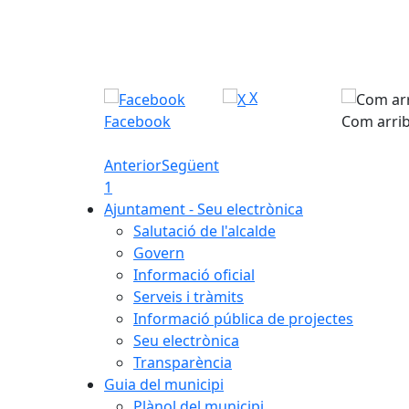
X
Facebook
Com arri
Anterior
Següent
1
Ajuntament - Seu electrònica
Salutació de l'alcalde
Govern
Informació oficial
Serveis i tràmits
Informació pública de projectes
Seu electrònica
Transparència
Guia del municipi
Plànol del municipi