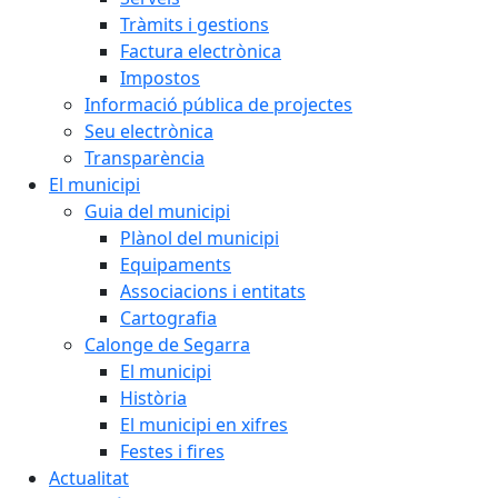
Tràmits i gestions
Factura electrònica
Impostos
Informació pública de projectes
Seu electrònica
Transparència
El municipi
Guia del municipi
Plànol del municipi
Equipaments
Associacions i entitats
Cartografia
Calonge de Segarra
El municipi
Història
El municipi en xifres
Festes i fires
Actualitat