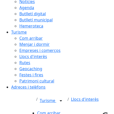
Notícies
Agenda
Butlletí digital
Butlletí municipal
Hemeroteca
Turisme
Com arribar
Menjar i dormir
Empreses i comerços
Llocs d'interès
Rutes
Geocaching
Festes i fires
Patrimoni cultural
Adreces i telèfons
Llocs d'interès
Turisme
Com arribar