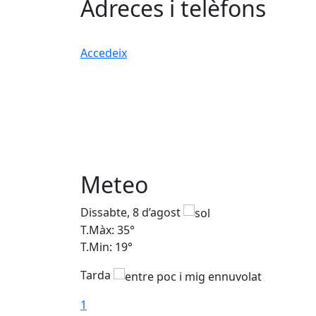
Adreces i telèfons
Accedeix
Meteo
Dissabte, 8 d’agost
T.Màx: 35°
T.Min: 19°
Tarda
1