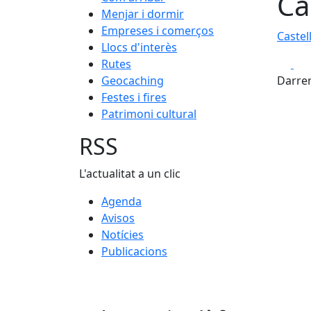
Ca
Menjar i dormir
Empreses i comerços
Castel
Llocs d'interès
Fa
Rutes
Geocaching
Darrer
Festes i fires
Patrimoni cultural
RSS
L'actualitat a un clic
Agenda
Avisos
Notícies
Publicacions