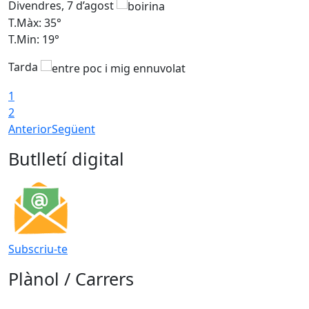
Divendres, 7 d’agost
D
T.Màx: 35°
T
T.Min: 19°
T
Tarda
T
1
2
Anterior
Següent
Butlletí digital
Subscriu-te
Plànol / Carrers