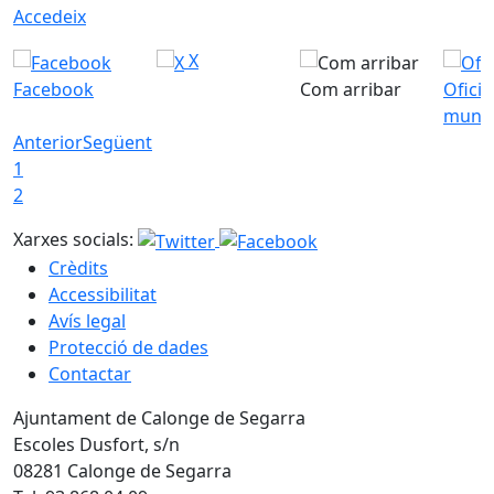
Accedeix
X
Facebook
Com arribar
Ofici
munic
Anterior
Següent
1
2
Xarxes socials:
Crèdits
Accessibilitat
Avís legal
Protecció de dades
Contactar
Ajuntament de Calonge de Segarra
Escoles Dusfort, s/n
08281 Calonge de Segarra