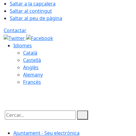
Saltar a la capçalera
Saltar al contingut
Saltar al peu de pàgina
Contactar
Idiomes
Català
Castellà
Anglès
Alemany
Francès
07.08.2026 | 12:37
Cercar:
Ajuntament - Seu electrònica