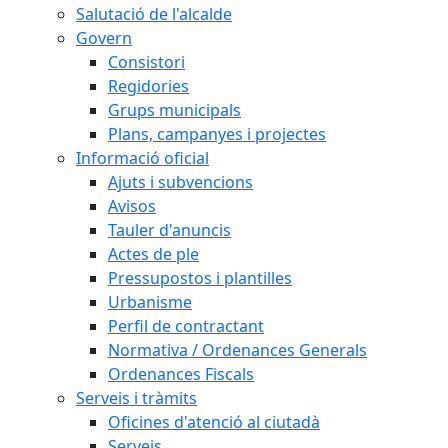
Salutació de l'alcalde
Govern
Consistori
Regidories
Grups municipals
Plans, campanyes i projectes
Informació oficial
Ajuts i subvencions
Avisos
Tauler d'anuncis
Actes de ple
Pressupostos i plantilles
Urbanisme
Perfil de contractant
Normativa / Ordenances Generals
Ordenances Fiscals
Serveis i tràmits
Oficines d'atenció al ciutadà
Serveis