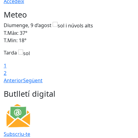
Accedeix
Meteo
Diumenge, 9 d’agost
D
T.Màx: 37°
T
T.Min: 18°
T
Tarda
T
1
2
Anterior
Següent
Butlletí digital
Subscriu-te