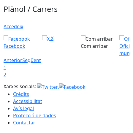
Plànol / Carrers
Accedeix
X
Facebook
Com arribar
Ofici
munic
Anterior
Següent
1
2
Xarxes socials:
Crèdits
Accessibilitat
Avís legal
Protecció de dades
Contactar