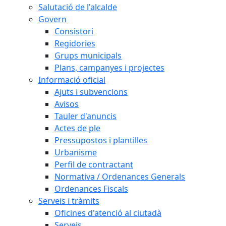
Salutació de l'alcalde
Govern
Consistori
Regidories
Grups municipals
Plans, campanyes i projectes
Informació oficial
Ajuts i subvencions
Avisos
Tauler d'anuncis
Actes de ple
Pressupostos i plantilles
Urbanisme
Perfil de contractant
Normativa / Ordenances Generals
Ordenances Fiscals
Serveis i tràmits
Oficines d'atenció al ciutadà
Serveis