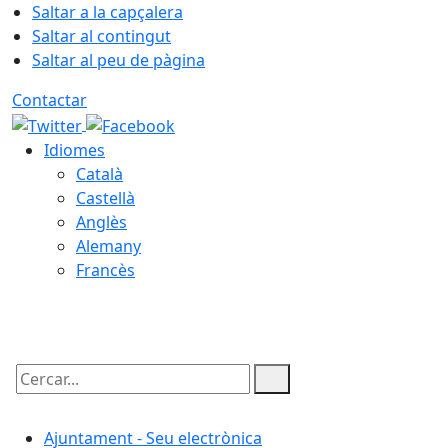
Saltar a la capçalera
Saltar al contingut
Saltar al peu de pàgina
Contactar
Idiomes
Català
Castellà
Anglès
Alemany
Francès
09.08.2026 | 09:00
Cercar:
Ajuntament - Seu electrònica