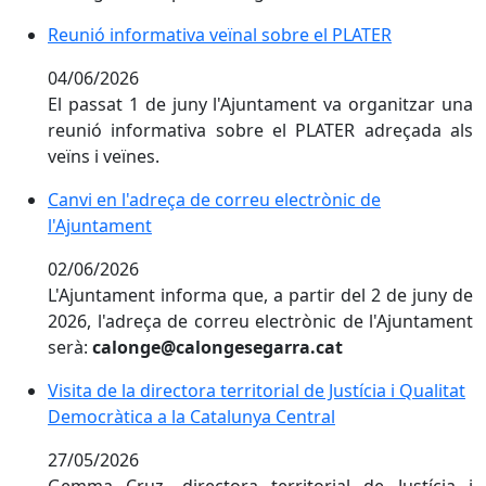
Reunió informativa veïnal sobre el PLATER
Reunió informativa veïnal sobre el PLATER
04/06/2026
El passat 1 de juny l'Ajuntament va organitzar una
reunió informativa sobre el PLATER adreçada als
veïns i veïnes.
Canvi en l'adreça de correu electrònic de l'Ajuntamen
Canvi en l'adreça de correu electrònic de
l'Ajuntament
02/06/2026
L'Ajuntament informa que, a partir del 2 de juny de
2026, l'adreça de correu electrònic de l'Ajuntament
serà:
calonge@calongesegarra.cat
Visita de la directora territorial de Justícia i Qualita
Visita de la directora territorial de Justícia i Qualitat
Democràtica a la Catalunya Central
27/05/2026
Gemma Cruz, directora territorial de Justícia i