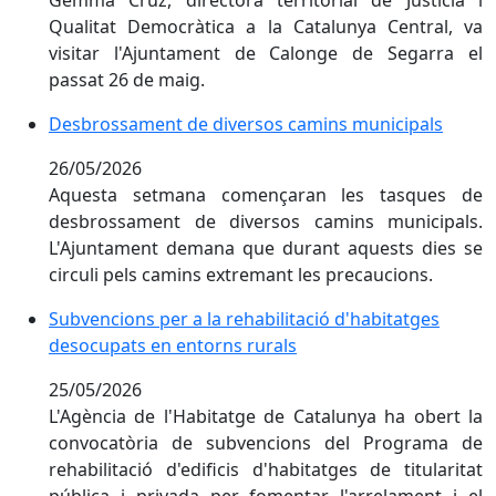
Qualitat Democràtica a la Catalunya Central, va
visitar l'Ajuntament de Calonge de Segarra el
passat 26 de maig.
Desbrossament de diversos camins municipals
Desbrossament de diversos camins municipals
26/05/2026
Aquesta setmana començaran les tasques de
desbrossament de diversos camins municipals.
L'Ajuntament demana que durant aquests dies se
circuli pels camins extremant les precaucions.
Subvencions per a la rehabilitació d'habitatges deso
Subvencions per a la rehabilitació d'habitatges
desocupats en entorns rurals
25/05/2026
L'Agència de l'Habitatge de Catalunya ha obert la
convocatòria de subvencions del Programa de
rehabilitació d'edificis d'habitatges de titularitat
pública i privada per fomentar l'arrelament i el