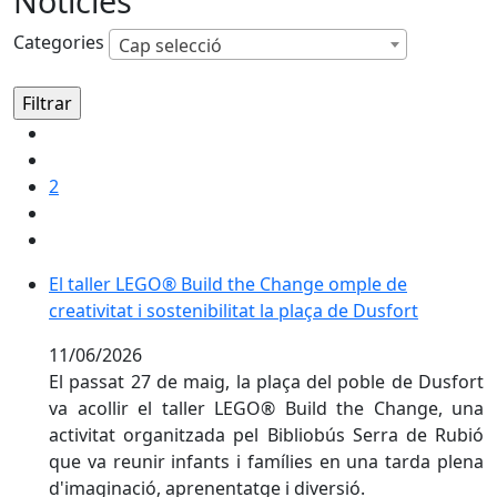
Notícies
Categories
Cap selecció
2
El taller LEGO® Build the Change omple de creativitat i
El taller LEGO® Build the Change omple de
creativitat i sostenibilitat la plaça de Dusfort
11/06/2026
El passat 27 de maig, la plaça del poble de Dusfort
va acollir el taller LEGO® Build the Change, una
activitat organitzada pel Bibliobús Serra de Rubió
que va reunir infants i famílies en una tarda plena
d'imaginació, aprenentatge i diversió.