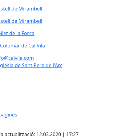
stell de Mirambell
stell de Mirambell
stell de Mirambell
llet de la Forca
llet de la Forca
 Colomar de Cal Vila
 Colomar de Cal Vila
fo@calvila.com
glésia de Sant Pere de l'Arç
glésia de Sant Pere de l'Arç
pàgines
cebook
X
a actualització: 12.03.2020 | 17:27