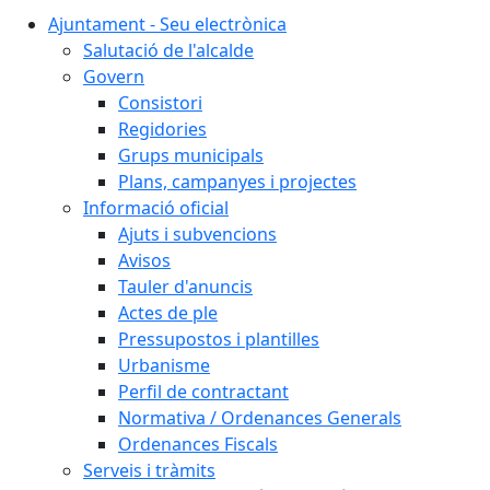
Ajuntament - Seu electrònica
Salutació de l'alcalde
Govern
Consistori
Regidories
Grups municipals
Plans, campanyes i projectes
Informació oficial
Ajuts i subvencions
Avisos
Tauler d'anuncis
Actes de ple
Pressupostos i plantilles
Urbanisme
Perfil de contractant
Normativa / Ordenances Generals
Ordenances Fiscals
Serveis i tràmits