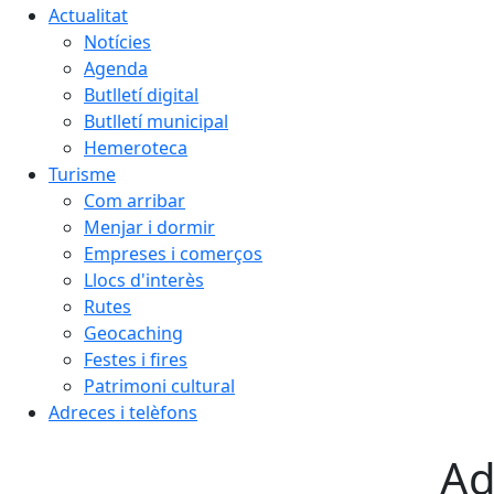
Actualitat
Notícies
Agenda
Butlletí digital
Butlletí municipal
Hemeroteca
Turisme
Com arribar
Menjar i dormir
Empreses i comerços
Llocs d'interès
Rutes
Geocaching
Festes i fires
Patrimoni cultural
Adreces i telèfons
Ad