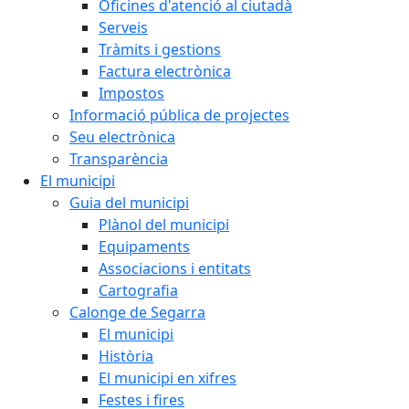
Oficines d'atenció al ciutadà
Serveis
Tràmits i gestions
Factura electrònica
Impostos
Informació pública de projectes
Seu electrònica
Transparència
El municipi
Guia del municipi
Plànol del municipi
Equipaments
Associacions i entitats
Cartografia
Calonge de Segarra
El municipi
Història
El municipi en xifres
Festes i fires