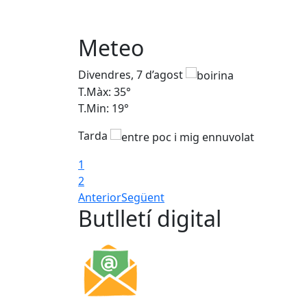
Meteo
Divendres, 7 d’agost
T.Màx: 35°
T.Min: 19°
Tarda
1
2
Anterior
Següent
Butlletí digital