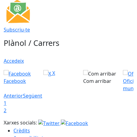
Subscriu-te
Plànol / Carrers
Accedeix
X
Facebook
Com arribar
Ofici
munic
Anterior
Següent
1
2
Xarxes socials:
Crèdits