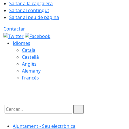
Saltar a la capçalera
Saltar al contingut
Saltar al peu de pàgina
Contactar
Idiomes
Català
Castellà
Anglès
Alemany
Francès
09.08.2026 | 15:57
Cercar:
Ajuntament - Seu electrònica