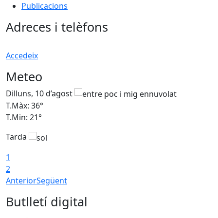
Publicacions
Adreces i telèfons
Accedeix
Meteo
Dilluns, 10 d’agost
D
T.Màx: 36°
T
T.Min: 21°
T
Tarda
T
1
2
Anterior
Següent
Butlletí digital