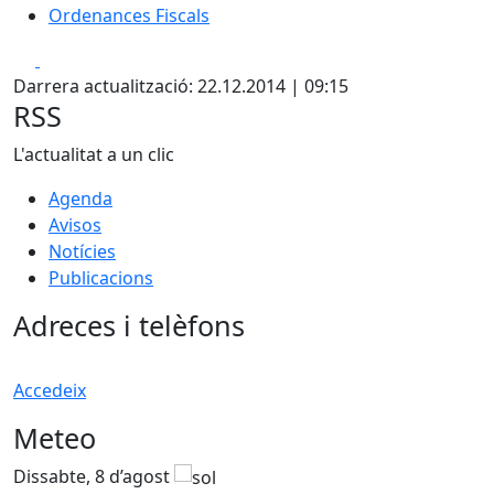
Ordenances Fiscals
Facebook
X
Darrera actualització: 22.12.2014 | 09:15
RSS
L'actualitat a un clic
Agenda
Avisos
Notícies
Publicacions
Adreces i telèfons
Accedeix
Meteo
Dissabte, 8 d’agost
D