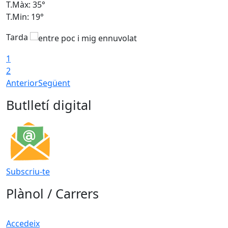
T.Màx: 35°
T
T.Min: 19°
T
Tarda
1
2
Anterior
Següent
Butlletí digital
Subscriu-te
Plànol / Carrers
Accedeix