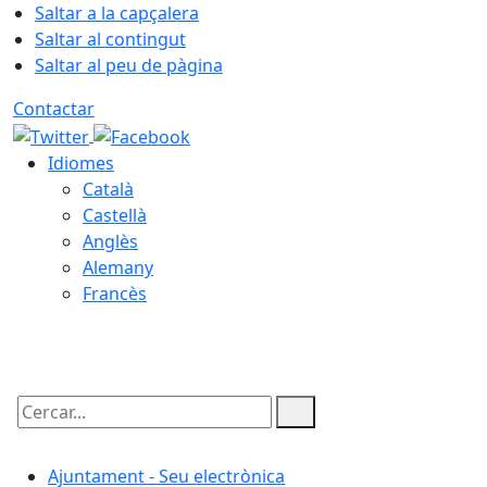
Saltar a la capçalera
Saltar al contingut
Saltar al peu de pàgina
Contactar
Idiomes
Català
Castellà
Anglès
Alemany
Francès
08.08.2026 | 03:59
Cercar:
Ajuntament - Seu electrònica