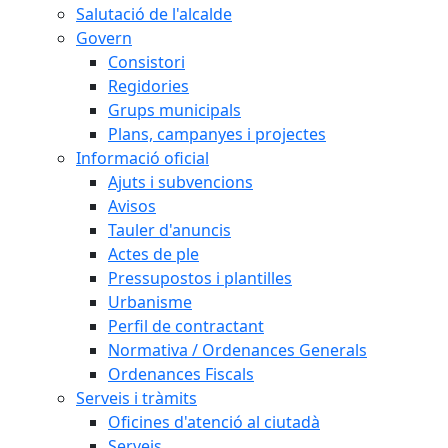
Salutació de l'alcalde
Govern
Consistori
Regidories
Grups municipals
Plans, campanyes i projectes
Informació oficial
Ajuts i subvencions
Avisos
Tauler d'anuncis
Actes de ple
Pressupostos i plantilles
Urbanisme
Perfil de contractant
Normativa / Ordenances Generals
Ordenances Fiscals
Serveis i tràmits
Oficines d'atenció al ciutadà
Serveis