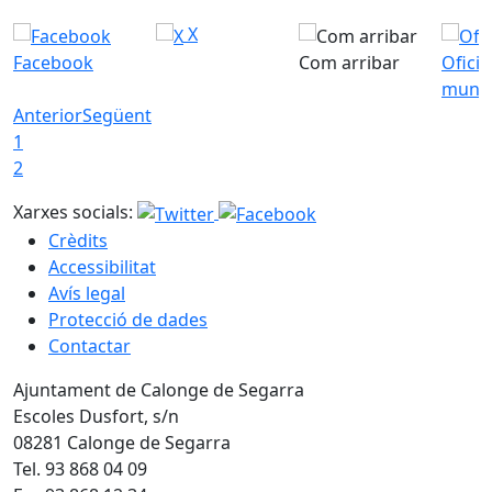
X
Facebook
Com arribar
Ofici
munic
Anterior
Següent
1
2
Xarxes socials:
Crèdits
Accessibilitat
Avís legal
Protecció de dades
Contactar
Ajuntament de Calonge de Segarra
Escoles Dusfort, s/n
08281 Calonge de Segarra
Tel. 93 868 04 09