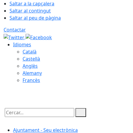
Saltar a la capçalera
Saltar al contingut
Saltar al peu de pàgina
Contactar
Idiomes
Català
Castellà
Anglès
Alemany
Francès
08.08.2026 | 17:11
Cercar:
Ajuntament - Seu electrònica