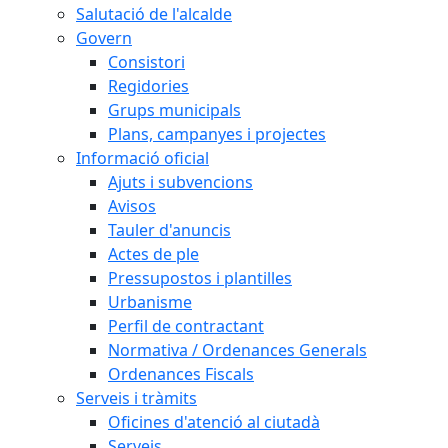
Salutació de l'alcalde
Govern
Consistori
Regidories
Grups municipals
Plans, campanyes i projectes
Informació oficial
Ajuts i subvencions
Avisos
Tauler d'anuncis
Actes de ple
Pressupostos i plantilles
Urbanisme
Perfil de contractant
Normativa / Ordenances Generals
Ordenances Fiscals
Serveis i tràmits
Oficines d'atenció al ciutadà
Serveis