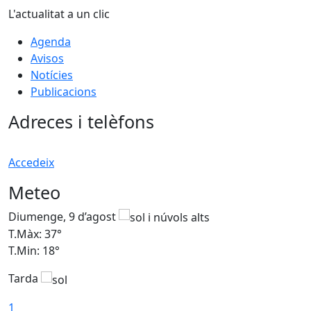
L'actualitat a un clic
Agenda
Avisos
Notícies
Publicacions
Adreces i telèfons
Accedeix
Meteo
Diumenge, 9 d’agost
D
T.Màx: 37°
T
T.Min: 18°
T
Tarda
T
1