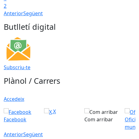
2
Anterior
Següent
Butlletí digital
Subscriu-te
Plànol / Carrers
Accedeix
X
Facebook
Com arribar
Ofici
munic
Anterior
Següent