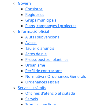
Govern
Consistori
Regidories
Grups municipals
Plans, campanyes i projectes
Informació oficial
Ajuts i subvencions
Avisos
Tauler d'anuncis
Actes de ple
Pressupostos i plantilles
Urbanisme
Perfil de contractant
Normativa / Ordenances Generals
Ordenances Fiscals
Serveis i tràmits
Oficines d'atenció al ciutadà
Serveis
Tràmits i gestions