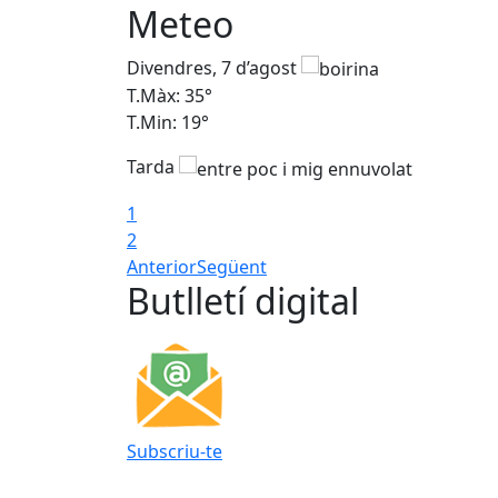
Meteo
Divendres, 7 d’agost
T.Màx: 35°
T.Min: 19°
Tarda
1
2
Anterior
Següent
Butlletí digital
Subscriu-te