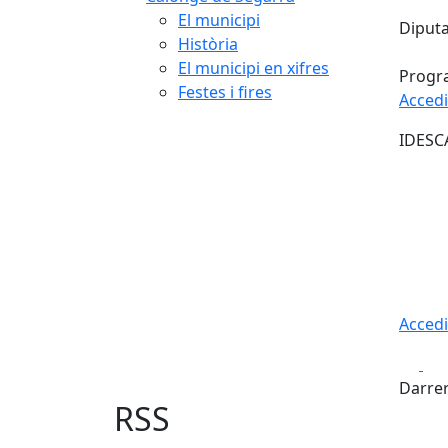
El municipi
Diputa
Història
El municipi en xifres
Progr
Festes i fires
Accedi
IDESC
Accedi
Fa
Darrer
RSS