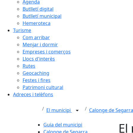
Agenda
Butlletí digital
Butlletí municipal
Hemeroteca
Turisme
Com arribar
Menjar i dormir
Empreses i comerços
Llocs d'interès
Rutes
Geocaching
Festes i fires
Patrimoni cultural
Adreces i telèfons
El municipi
Calonge de Segarr
El
Guia del municipi
Calonge de Segarra