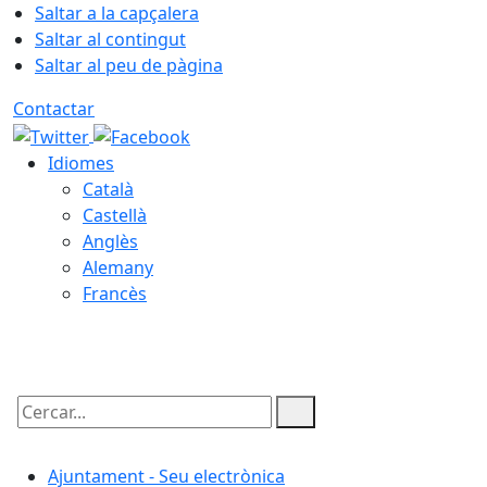
Saltar a la capçalera
Saltar al contingut
Saltar al peu de pàgina
Contactar
Idiomes
Català
Castellà
Anglès
Alemany
Francès
06.08.2026 | 06:27
Cercar:
Ajuntament - Seu electrònica