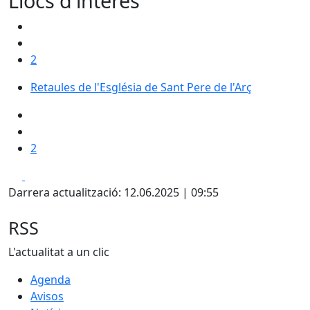
Llocs d'interès
2
Retaules de l'Església de Sant Pere de l'Arç
Retaules de l'Església de Sant Pere de l'Arç
2
Facebook
X
Darrera actualització: 12.06.2025 | 09:55
RSS
L'actualitat a un clic
Agenda
Avisos