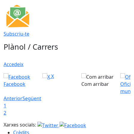
Subscriu-te
Plànol / Carrers
Accedeix
X
Facebook
Com arribar
Ofici
munic
Anterior
Següent
1
2
Xarxes socials:
Crèdits