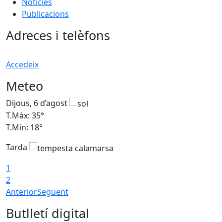
Notícies
Publicacions
Adreces i telèfons
Accedeix
Meteo
Dijous, 6 d’agost
D
T.Màx: 35°
T
T.Min: 18°
T
Tarda
T
1
2
Anterior
Següent
Butlletí digital