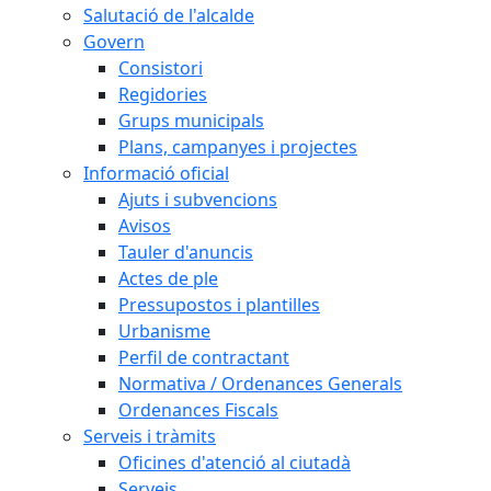
Salutació de l'alcalde
Govern
Consistori
Regidories
Grups municipals
Plans, campanyes i projectes
Informació oficial
Ajuts i subvencions
Avisos
Tauler d'anuncis
Actes de ple
Pressupostos i plantilles
Urbanisme
Perfil de contractant
Normativa / Ordenances Generals
Ordenances Fiscals
Serveis i tràmits
Oficines d'atenció al ciutadà
Serveis