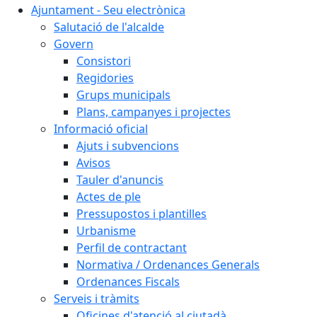
Ajuntament - Seu electrònica
Salutació de l'alcalde
Govern
Consistori
Regidories
Grups municipals
Plans, campanyes i projectes
Informació oficial
Ajuts i subvencions
Avisos
Tauler d'anuncis
Actes de ple
Pressupostos i plantilles
Urbanisme
Perfil de contractant
Normativa / Ordenances Generals
Ordenances Fiscals
Serveis i tràmits
Oficines d'atenció al ciutadà