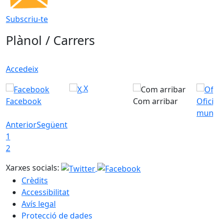
Subscriu-te
Plànol / Carrers
Accedeix
X
Facebook
Com arribar
Ofici
munic
Anterior
Següent
1
2
Xarxes socials:
Crèdits
Accessibilitat
Avís legal
Protecció de dades