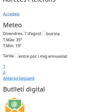
Accedeix
Meteo
Divendres, 7 d’agost
D
T.Màx: 35°
T
T.Min: 19°
T
Tarda
T
1
2
Anterior
Següent
Butlletí digital