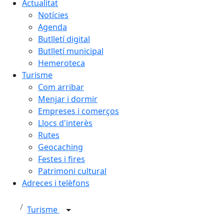
Actualitat
Notícies
Agenda
Butlletí digital
Butlletí municipal
Hemeroteca
Turisme
Com arribar
Menjar i dormir
Empreses i comerços
Llocs d'interès
Rutes
Geocaching
Festes i fires
Patrimoni cultural
Adreces i telèfons
Turisme