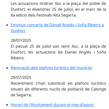
Les actuacions tindran lloc a la plaça del poble de
Dusfort, el divendres 25 de juliol, en el marc de la
8a edició dels Festivals Alta Segarra.
Emotius concerts de Daniel Anglès i Sofia Ribeiro a D
Emotius concerts de Daniel Anglès i Sofia Ribeiro a
Dusfort
28/07/2025
El passat 25 de juliol van tenir lloc, a la plaça de
Dusfort, les actuacions de Daniel Anglès i Sofia
Ribeiro.
Renovació dels plafons turístics del municipi
Renovació dels plafons turístics del municipi
29/07/2025
Recentment s'han substituït els plafons turístics
situats als diferents nuclis de població de Calonge
de Segarra.
Horari de l'Ajuntament durant el mes d'agost
Horari de l'Ajuntament durant el mes d'agost