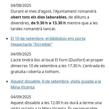
04/08/2025
Durant el mes d'agost, l'Ajuntament romandrà
obert tots els dies laborables
, de dilluns a
divendres,
de 9.30 h a 13.30 h
mentre que a les
tardes romandrà tancat.
El 10 de setembre, el bibliobús ens porta l'espectacle 
El 10 de setembre, el bibliobús ens porta
l'espectacle "Increïble"
04/09/2025
L'acte tindrà lloc al local El Forn (Dusfort) el proper
dimecres 10 de setembre a les 17.30 h. L'entrada és
gratuïta i oberta a tothom.
Aquest dissabte, 6 de setembre, visita guiada a la Mi
Aquest dissabte, 6 de setembre, visita guiada a la
Mina Vicenta
04/09/2025
Aquest dissabte a les 12.00 h es durà a terme una
visita guiada a la Mina Vicenta. És recomanable