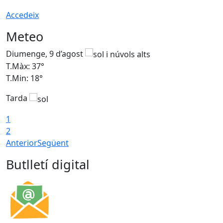
Accedeix
Meteo
Diumenge, 9 d’agost
D
T.Màx: 37°
T
T.Min: 18°
T
Tarda
T
1
2
Anterior
Següent
Butlletí digital