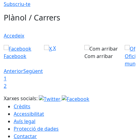
Subscriu-te
Plànol / Carrers
Accedeix
X
Facebook
Com arribar
Ofici
munic
Anterior
Següent
1
2
Xarxes socials:
Crèdits
Accessibilitat
Avís legal
Protecció de dades
Contactar