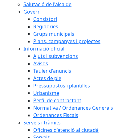
Salutació de l'alcalde
Govern
Consistori
Regidories
Grups municipals
Plans, campanyes i projectes
Informació oficial
Ajuts i subvencions
Avisos
Tauler d'anuncis
Actes de ple
Pressupostos i plantilles
Urbanisme
Perfil de contractant
Normativa / Ordenances Generals
Ordenances Fiscals
Serveis i tràmits
Oficines d'atenció al ciutadà
Serveis