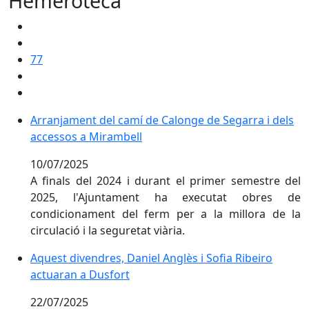
Hemeroteca
77
Arranjament del camí de Calonge de Segarra i dels a
Arranjament del camí de Calonge de Segarra i dels
accessos a Mirambell
10/07/2025
A finals del 2024 i durant el primer semestre del
2025, l'Ajuntament ha executat obres de
condicionament del ferm per a la millora de la
circulació i la seguretat viària.
Aquest divendres, Daniel Anglès i Sofia Ribeiro actua
Aquest divendres, Daniel Anglès i Sofia Ribeiro
actuaran a Dusfort
22/07/2025