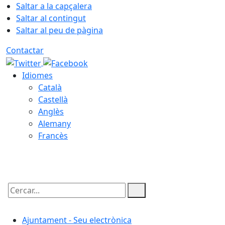
Saltar a la capçalera
Saltar al contingut
Saltar al peu de pàgina
Contactar
Idiomes
Català
Castellà
Anglès
Alemany
Francès
09.08.2026 | 08:20
Cercar:
Ajuntament - Seu electrònica